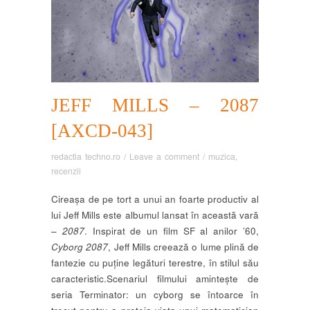
JEFF MILLS – 2087
[AXCD-043]
redactia techno.ro
/
Leave a comment
/
muzica
,
recenzii
Cireașa de pe tort a unui an foarte productiv al
lui Jeff Mills este albumul lansat în această vară
–
2087
. Inspirat de un film SF al anilor ’60,
Cyborg 2087
, Jeff Mills creează o lume plină de
fantezie cu puține legături terestre, în stilul său
caracteristic.
Scenariul filmului amintește de
seria Terminator: un cyborg se întoarce în