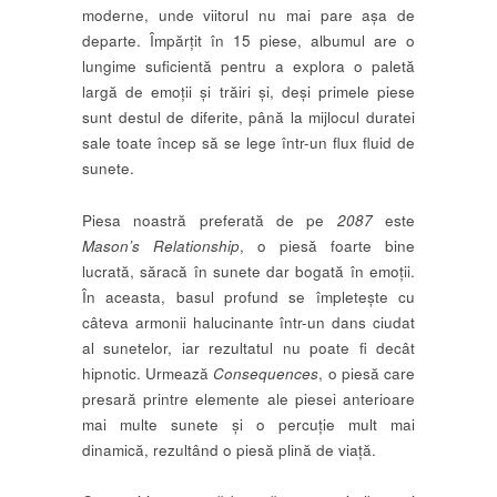
moderne, unde viitorul nu mai pare așa de
departe. Împărțit în 15 piese, albumul are o
lungime suficientă pentru a explora o paletă
largă de emoții și trăiri și, deși primele piese
sunt destul de diferite, până la mijlocul duratei
sale toate încep să se lege într-un flux fluid de
sunete.
Piesa noastră preferată de pe
2087
este
Mason’s Relationship
, o piesă foarte bine
lucrată, săracă în sunete dar bogată în emoții.
În aceasta, basul profund se împletește cu
câteva armonii halucinante într-un dans ciudat
al sunetelor, iar rezultatul nu poate fi decât
hipnotic. Urmează
Consequences
, o piesă care
presară printre elemente ale piesei anterioare
mai multe sunete și o percuție mult mai
dinamică, rezultând o piesă plină de viață.