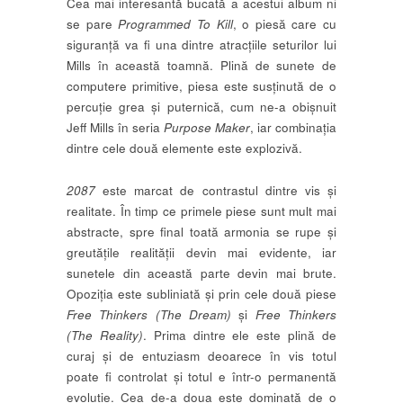
Cea mai interesantă bucată a acestui album ni
se pare
Programmed To Kill
, o piesă care cu
siguranță va fi una dintre atracțiile seturilor lui
Mills în această toamnă. Plină de sunete de
computere primitive, piesa este susținută de o
percuție grea și puternică, cum ne-a obișnuit
Jeff Mills în seria
Purpose Maker
, iar combinația
dintre cele două elemente este explozivă.
2087
este marcat de contrastul dintre vis și
realitate. În timp ce primele piese sunt mult mai
abstracte, spre final toată armonia se rupe și
greutățile realității devin mai evidente, iar
sunetele din această parte devin mai brute.
Opoziția este subliniată și prin cele două piese
Free Thinkers (The Dream)
și
Free Thinkers
(The Reality)
. Prima dintre ele este plină de
curaj și de entuziasm deoarece în vis totul
poate fi controlat și totul e într-o permanentă
evoluție. Cea de-a doua este dominată de o