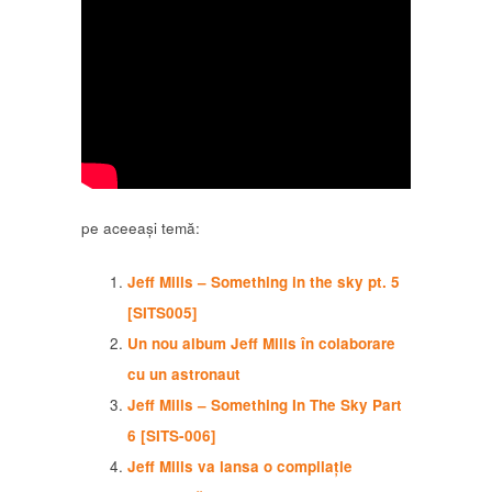
pe aceeași temă:
Jeff Mills – Something in the sky pt. 5
[SITS005]
Un nou album Jeff Mills în colaborare
cu un astronaut
Jeff Mills – Something In The Sky Part
6 [SITS-006]
Jeff Mills va lansa o compilație