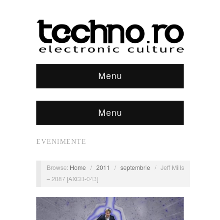
Menu
Menu
EVENIMENTE
Browse:
Home
/
2011
/
septembrie
/
Jeff Mills
– 2087 [AXCD-043]