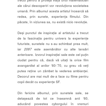
trecut pentru a proteja viața unui matematician
ale cărui descoperiri vor revoluționa societatea
umană. Prin albumul acesta artistul încearcă să
redea, prin sunete, experiența filmului. Din
păcate, în viziunea sa, nu există nicio revoluție.
Deși punctul de inspirație al artistului a trecut
de la fascinația pentru univers la experiențe
futuriste, sunetele nu s-au schimbat prea mult,
iar
2087
este asemănător cu alte lansări
anterioare. Izvorul inspirației sale este cel puțin
ciudat pentru că, dacă vă uitați la orice film
avangardist al anilor ’60-’70, cu greu vă veți
putea reține un zâmbet la vederea ambianței.
Decorul are mai mult de-a face cu filme pentru
copii decât cu experiențe SF.
Din fericire albumul, prin sunetele sale, se
detașează de tot ce înseamnă anii ’60,
aducând povestea cyborgului în vremuri