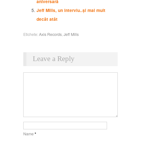
aniversară
Jeff Mills, un interviu..și mai mult
decât atât
Etichete:
Axis Records
,
Jeff Mills
Leave a Reply
Name
*