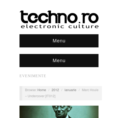
Menu
Menu
EVENIMENTE
Browse:
Home
/
2012
/
ianuarie
/
Marc Houle
– Undercover [IT012]