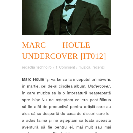
MARC HOULE –
UNDERCOVER [IT012]
redactia techno.ro
/
1 Comment
/
muzica
,
recenzii
Marc Houle
își va lansa la începutul primăverii,
în martie, cel de-al cincilea album,
Undercover
,
în care muzica sa ia o întorsătură neașteptată
spre bine.
Nu ne așteptam ca era post-
Minus
să fie atât de productivă pentru artiștii care au
ales să se despartă de casa de discuri care le-
a adus faimă și ne așteptam ca toată această
aventură să fie pentru ei, mai mult sau mai