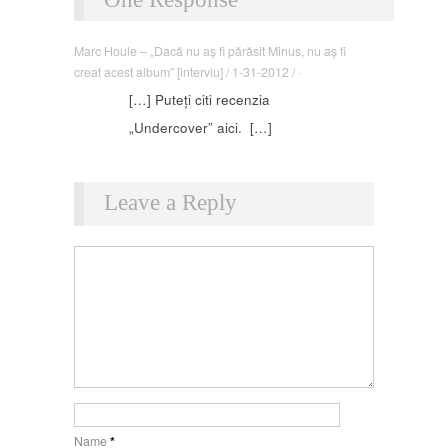
Marc Houle – „Dacă nu aș fi părăsit Minus, nu aș fi
creat acest album” [interviu] / 1-31-2012 / ·
[…] Puteți citi recenzia
„Undercover” aici. […]
Leave a Reply
Name
*