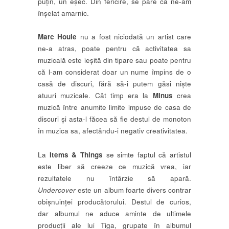
puțin, un eșec. Din fericire, se pare că ne-am
înșelat amarnic.
Marc Houle
nu a fost niciodată un artist care
ne-a atras, poate pentru că activitatea sa
muzicală este ieșită din tipare sau poate pentru
că l-am considerat doar un nume împins de o
casă de discuri, fără să-i putem găsi niște
atuuri muzicale. Cât timp era la
Minus
crea
muzică între anumite limite impuse de casa de
discuri și asta-l făcea să fie destul de monoton
în muzica sa, afectându-i negativ creativitatea.
La
Items & Things
se simte faptul că artistul
este liber să creeze ce muzică vrea, iar
rezultatele nu întârzie să apară.
Undercover
este un album foarte divers contrar
obișnuinței producătorului. Destul de curios,
dar albumul ne aduce aminte de ultimele
producții ale lui Tiga, grupate în albumul