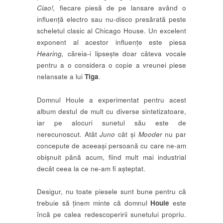
Ciao!,
fiecare piesă de pe lansare având o
influență electro sau nu-disco presărată peste
scheletul clasic al Chicago House. Un excelent
exponent al acestor influențe este piesa
Hearing,
căreia-i lipsește doar câteva vocale
pentru a o considera o copie a vreunei piese
nelansate a lui
Tiga
.
Domnul Houle a experimentat pentru acest
album destul de mult cu diverse sintetizatoare,
iar pe alocuri sunetul său este de
nerecunoscut. Atât
Juno
cât și
Mooder
nu par
concepute de aceeași persoană cu care ne-am
obișnuit până acum, fiind mult mai industrial
decât ceea la ce ne-am fi așteptat.
Desigur, nu toate piesele sunt bune pentru că
trebuie să ținem minte că domnul
Houle
este
încă pe calea redescoperirii sunetului propriu.