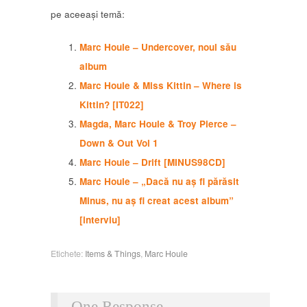
pe aceeași temă:
Marc Houle – Undercover, noul său
album
Marc Houle & Miss Kittin – Where is
Kittin? [IT022]
Magda, Marc Houle & Troy Pierce –
Down & Out Vol 1
Marc Houle – Drift [MINUS98CD]
Marc Houle – „Dacă nu aș fi părăsit
Minus, nu aș fi creat acest album”
[interviu]
Etichete:
Items & Things
,
Marc Houle
One Response