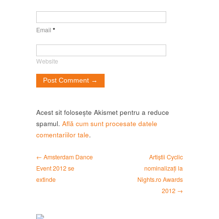
Email
*
Website
Acest sit folosește Akismet pentru a reduce
spamul.
Află cum sunt procesate datele
comentariilor tale
.
← Amsterdam Dance
Artiștii Cyclic
Event 2012 se
nominalizați la
extinde
Nights.ro Awards
2012 →