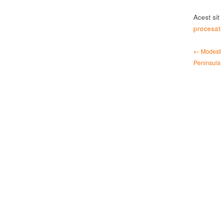
Acest si
procesat
← Modestep
Peninsula