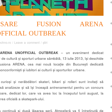
NSARE FUSION ARENA
FFICIAL OUTBREAK
echno.ro
/
Leave a comment
/
știri
 ARENA UNOFFICIAL OUTBREAK
– un eveniment dedicat
or de cultură și sporturi urbane sâmbătă, 13 iulie 2013, își deschide
 Fusiona ARENA, cea mai nouă locație din București dedicată
 nonconformiști și iubitori ai culturii și sporturilor urbane.
curioși și nerăbdători skateri, bikeri și rolleri sunt invitați să
 să analizeze și să își înceapă antrenamentul pentru un concurs
are, dedicat lor, care va avea loc la începutul lunii august, la
ea oficială a skatepark-ului.
ia continuă și după lăsarea serii. Atmosferă va fi întreținută de