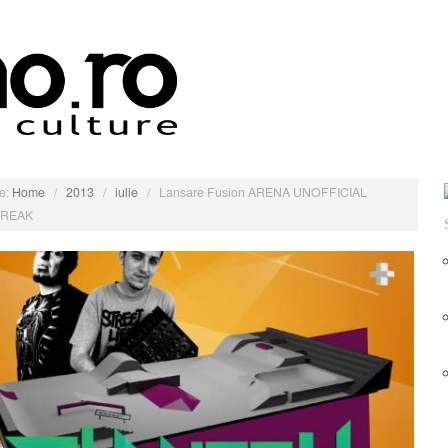
e:
Home
/
2013
/
iulie
/
Lansare Fusion ARENA UNOFFICIAL
REAK