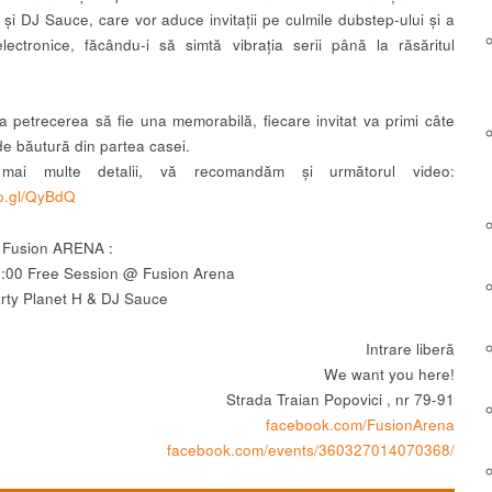
 și DJ Sauce, care vor aduce invitații pe culmile dubstep-ului și a
electronice, făcându-i să simtă vibrația serii până la răsăritul
a petrecerea să fie una memorabilă, fiecare invitat va primi câte
de băutură din partea casei.
mai multe detalii, vă recomandăm și următorul video:
oo.gl/QyBdQ
 Fusion ARENA :
:00 Free Session @ Fusion Arena
rty Planet H & DJ Sauce
Intrare liberă
We want you here!
Strada Traian Popovici , nr 79-91
facebook.com/FusionArena
facebook.com/events/360327014070368/