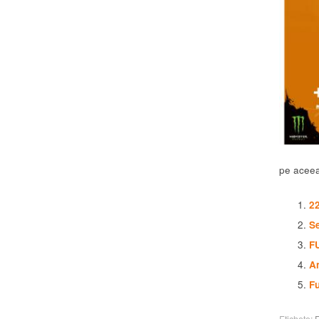
pe aceea
22
Se
F
A
Fu