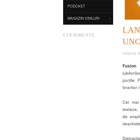
PODCAST
MAGAZIN VINILURI
LA
EVENIMENTE
UNO
redactia t
Fusion
iubitoril
porțile
tinerilor
Cei mai 
testeze,
de amplo
deschider
Distracț