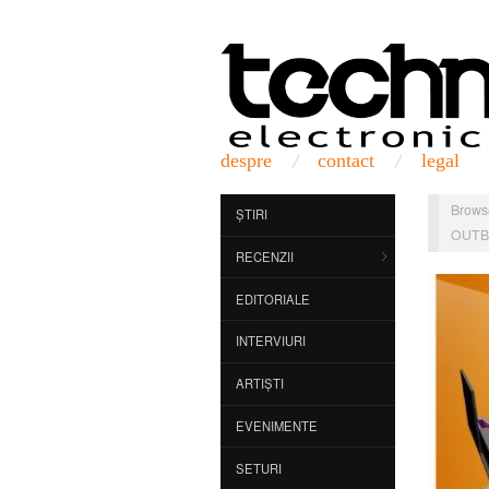
despre
contact
legal
Brows
ȘTIRI
OUTB
RECENZII
EDITORIALE
INTERVIURI
ARTIȘTI
EVENIMENTE
SETURI