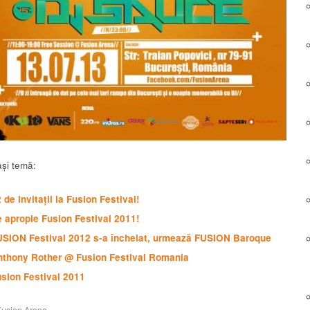
și temă:
 de invitații la Fusion Festival!
 apropie Fusion Festival 2011!
USION Festival 2012 s-a încheiat, urmează FUSION Baroque
nthony Rother @ Fusion Festival Romania
sion Festival 2011