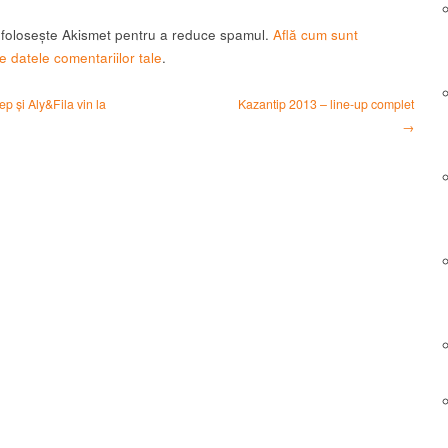
t folosește Akismet pentru a reduce spamul.
Află cum sunt
e datele comentariilor tale
.
 şi Aly&Fila vin la
Kazantip 2013 – line-up complet
→