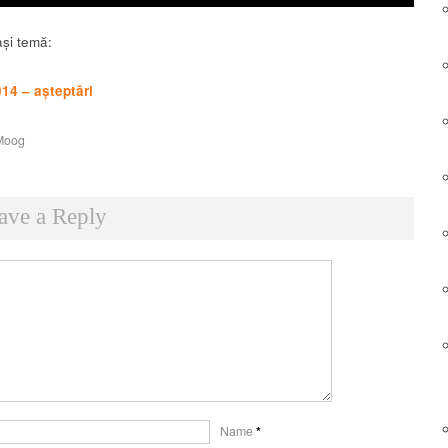
și temă:
14 – așteptări
Moog
ave a Reply
Name
*