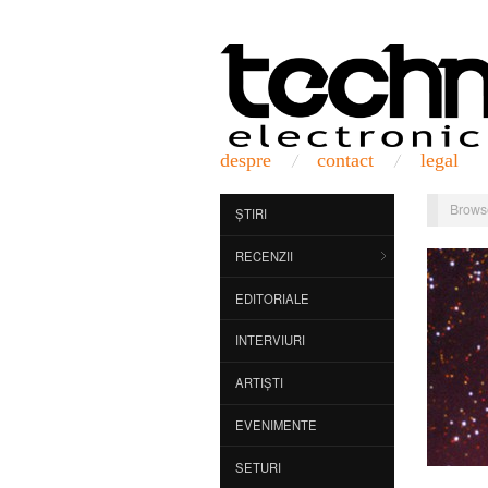
despre
contact
legal
Brows
ȘTIRI
RECENZII
EDITORIALE
INTERVIURI
ARTIȘTI
EVENIMENTE
SETURI