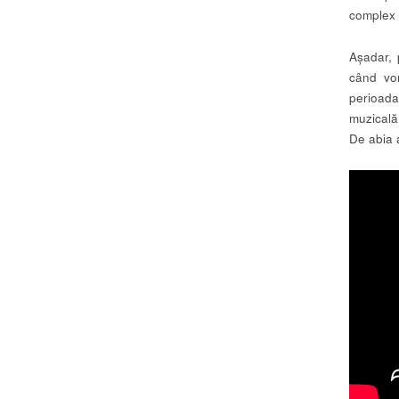
complex 
Așadar, 
când vo
perioada
muzicală 
De abia a