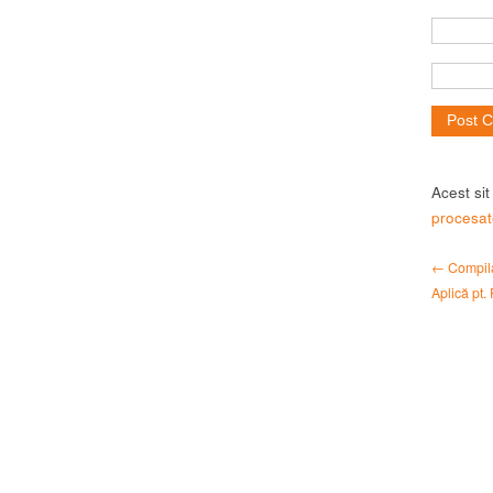
Acest si
procesat
← Compila
Aplică pt.