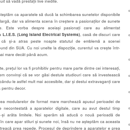
uit să vadă prestații live inedite.
teptăm ca aparatele să ducă la schimbarea sunetelor disponibile
 largă, dar va alimenta scena în creștere a pasionaților de sunete
ce. Este vorba despre aceiași pasionați care au alimentat
ea
L.I.E.S. (Long Island Electrical Systems)
, casă de discuri care
 că și-a atras peste noapte statutul de emblemă a scenei
und din SUA. Cu noi unelte la dispoziție, curentul va crește într-
mai mare decât până acum.
e, prețul lor va fi prohibitiv pentru mare parte dintre cei interesați,
em convinși că se vor găsi destule studiouri care să investească
ăcându-le astfel mult mai accesibile, dar și destui extravaganți care
a pentru decor.
rea modularelor de format mare marchează apusul perioadei de
e necontestată a aparatelor digitale, care au avut destul timp
a-și arăta limitele. Noi sperăm să aducă o nouă perioadă de
 în care apar stiluri și sunete noi, însă nu ne așteptăm ca aceasta
treacă prea repede. Procesul de deprindere a aparatelor e prea