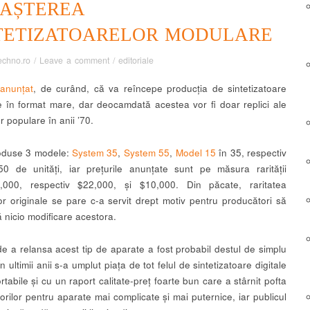
AȘTEREA
TETIZATOARELOR MODULARE
echno.ro
/
Leave a comment
/
editoriale
anunțat
, de curând, că va reîncepe producția de sintetizatoare
 în format mare, dar deocamdată acestea vor fi doar replici ale
 populare în anii ’70.
roduse 3 modele:
System 35
,
System 55
,
Model 15
în 35, respectiv
0 de unități, iar prețurile anunțate sunt pe măsura rarității
5,000, respectiv $22,000, și $10,000. Din păcate, raritatea
or originale se pare c-a servit drept motiv pentru producători să
 nicio modificare acestora.
de a relansa acest tip de aparate a fost probabil destul de simplu
În ultimii anii s-a umplut piața de tot felul de sintetizatoare digitale
rtabile și cu un raport calitate-preț foarte bun care a stârnit pofta
orilor pentru aparate mai complicate și mai puternice, iar publicul