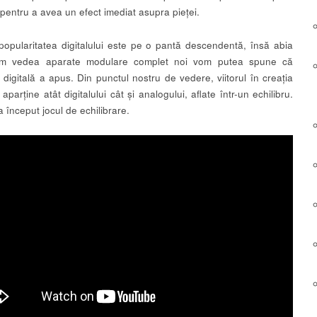
pentru a avea un efect imediat asupra pieței.
popularitatea digitalului este pe o pantă descendentă, însă abia
m vedea aparate modulare complet noi vom putea spune că
 digitală a apus. Din punctul nostru de vedere, viitorul în creația
aparține atât digitalului cât și analogului, aflate într-un echilibru.
 început jocul de echilibrare.