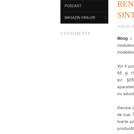
REN
PODCAST
SIN
MAGAZIN VINILURI
redactia t
EVENIMENTE
Moog
a 
modulare
modelelor
Vor fi p
55 și 15
lor: $3
aparatel
nu aducă
Decizia 
de luat. 
foarte po
producăt