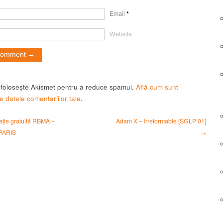
Email
*
Website
t folosește Akismet pentru a reduce spamul.
Află cum sunt
e datele comentariilor tale
.
ție gratuită RBMA +
Adam X – Irreformable [SGLP 01]
 PARIS
→