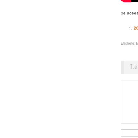
pe aceea
20
Etichete:
Le