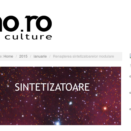
e:
Home
/
2015
/
ianuarie
/
Renașterea sintetizatoarelor modulare