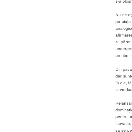
s-a obișn
Nu ne aș
pe piața
analogi
afirmar
a părut
undergro
un ritm 
Din păcat
dar sunt
în ele, f
le vor lu
Relansa
dominați
pentru 
inovație,
să se pe