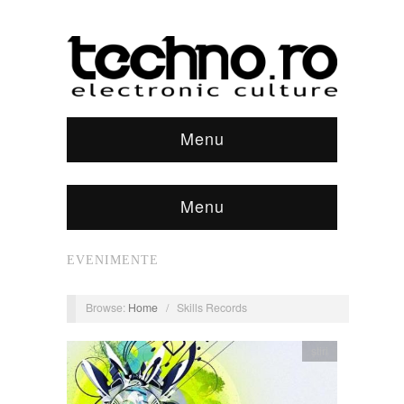
Menu
Menu
EVENIMENTE
Browse:
Home
/
Skills Records
știri