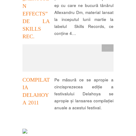
ep cu care ne bucură tânărul
N
Allexandru Dm, material lansat
EFFECTS”
la inceputul lunii martie la
DE LA
labelul Skills Records, ce
SKILLS
conține 4…
REC.
știri
COMPILAT
Pe măsură ce se apropie a
cincisprezecea ediție a
IA
festivalului Delahoya se
DELAHOY
apropie și lansarea compilației
A 2011
anuale a acestui festival.