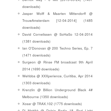
downloads)
Jasper Wolff & Maarten Mittendorff @
TrouwAmsterdam [12-04-2014] (1485
downloads)
David Cornelissen @ SoHaSo 12-04-2014
(1381 downloads)
Ian O'Donovan @ 200 Techno Series, Ep. 7
(1471 downloads)
Surgeon @ Rinse FM broadcast 9th April
2014 (1690 downloads)
Wehbba @ XXXperience, Curitiba, Apr 2014
(1303 downloads)
Krenzlin @ Billion Underground Black 4#
Melbourne (1350 downloads)
Xosar @ TRAX.102 (1775 downloads)
Dj Mattikk @ Delsin Radio 18, Red Light