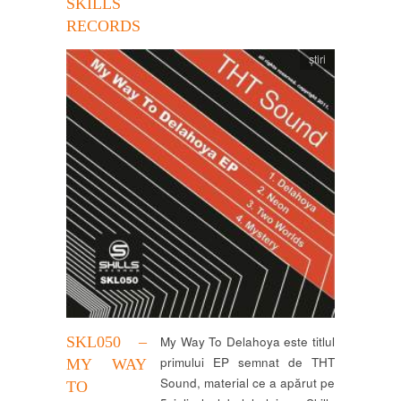
SKILLS
RECORDS
știri
SKL050 –
My Way To Delahoya este titlul
primului EP semnat de THT
MY WAY
Sound, material ce a apărut pe
TO