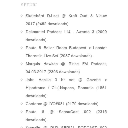
SETURI
Skatebård DJ-set @ Kraft Oud & Nieuw
2017 (2492 downloads)
Dekmantel Podcast 114 - Awanto 3 (2000
downloads)
Route 8 Boiler Room Budapest x Lobster
Theremin Live Set (2037 downloads)
Marquis Hawkes @ Rinse FM Podcast,
04.03.2017 (2306 downloads)
John Heckle 3 hr set @ Gazette x
Hipodrome / Cluj-Napoca, Romania (1861
downloads)
Conforce @ LYO#081 (2170 downloads)
Route 8 @ SensuCast 002 (2315
downloads)
Krenzlin @ PLR SERIAL PODCAST 002