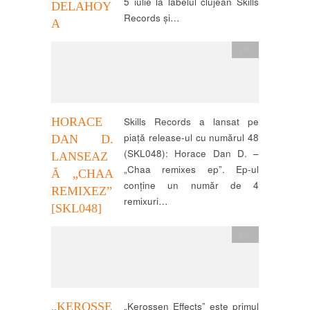
5 iulie la labelul clujean Skills
DELAHOY
Records și…
A
știri
HORACE
Skills Records a lansat pe
piață release-ul cu numărul 48
DAN D.
(SKL048): Horace Dan D. –
LANSEAZ
„Chaa remixes ep”. Ep-ul
Ă „CHAA
conține un număr de 4
REMIXEZ”
remixuri…
[SKL048]
știri
„KEROSSE
„Kerossen Effects” este primul