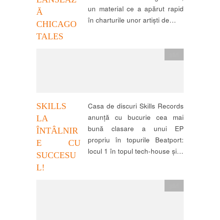
un material ce a apărut rapid
Ă
în charturile unor artiști de…
CHICAGO
TALES
știri
SKILLS
Casa de discuri Skills Records
anunță cu bucurie cea mai
LA
bună clasare a unui EP
ÎNTÂLNIR
propriu în topurile Beatport:
E CU
locul 1 în topul tech-house și…
SUCCESU
L!
știri