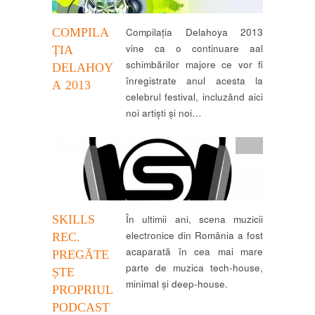
COMPILA
Compilația Delahoya 2013
vine ca o continuare aal
ȚIA
schimbărilor majore ce vor fi
DELAHOY
înregistrate anul acesta la
A 2013
celebrul festival, incluzând aici
noi artiști și noi…
știri
SKILLS
În ultimii ani, scena muzicii
electronice din România a fost
REC.
acaparată în cea mai mare
PREGĂTE
parte de muzica tech-house,
ȘTE
minimal și deep-house.
PROPRIUL
PODCAST