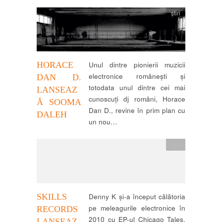
știri
HORACE
Unul dintre pionierii muzicii
electronice românești și
DAN D.
totodata unul dintre cei mai
LANSEAZ
cunoscuți dj români, Horace
Ă SOOMA
Dan D., revine în prim plan cu
DALEH
un nou…
știri
SKILLS
Denny K și-a început călătoria
pe meleagurile electronice în
RECORDS
2010 cu EP-ul Chicago Tales,
LANSEAZ