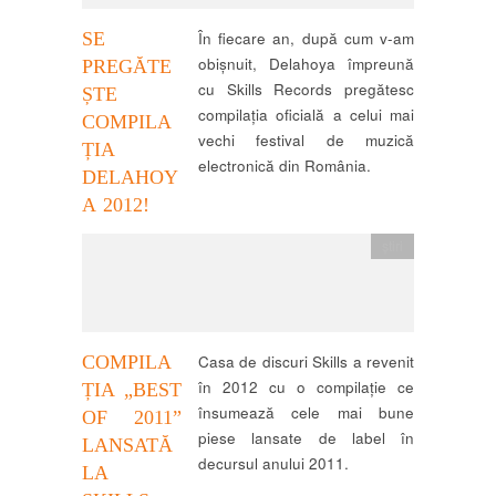
SE
În fiecare an, după cum v-am
obișnuit, Delahoya împreună
PREGĂTE
cu Skills Records pregătesc
ȘTE
compilația oficială a celui mai
COMPILA
vechi festival de muzică
ȚIA
electronică din România.
DELAHOY
A 2012!
știri
COMPILA
Casa de discuri Skills a revenit
în 2012 cu o compilație ce
ȚIA „BEST
însumează cele mai bune
OF 2011”
piese lansate de label în
LANSATĂ
decursul anului 2011.
LA