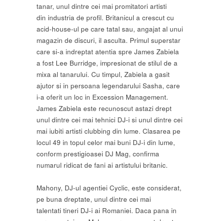
tanar, unul dintre cei mai promitatori artisti
din industria de profil. Britanicul a crescut cu
acid-house-ul pe care tatal sau, angajat al unui
magazin de discuri, il asculta. Primul superstar
care si-a indreptat atentia spre James Zabiela
a fost Lee Burridge, impresionat de stilul de a
mixa al tanarului. Cu timpul, Zabiela a gasit
ajutor si in persoana legendarului Sasha, care
i-a oferit un loc in Excession Management.
James Zabiela este recunoscut astazi drept
unul dintre cei mai tehnici DJ-i si unul dintre cei
mai iubiti artisti clubbing din lume. Clasarea pe
locul 49 in topul celor mai buni DJ-i din lume,
conform prestigioasei DJ Mag, confirma
numarul ridicat de fani ai artistului britanic.
Mahony, DJ-ul agentiei Cyclic, este considerat,
pe buna dreptate, unul dintre cei mai
talentati tineri DJ-i ai Romaniei. Daca pana in