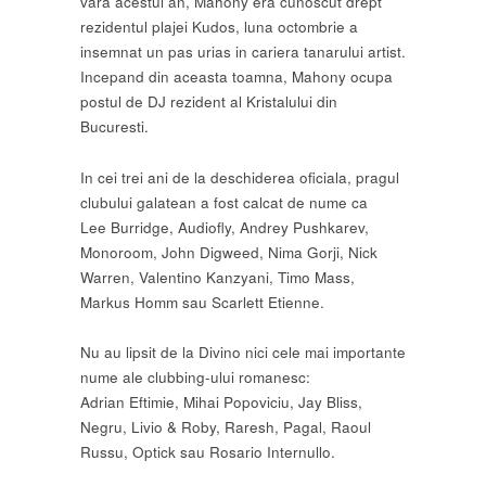
vara acestui an, Mahony era cunoscut drept
rezidentul plajei Kudos, luna octombrie a
insemnat un pas urias in cariera tanarului artist.
Incepand din aceasta toamna, Mahony ocupa
postul de DJ rezident al Kristalului din
Bucuresti.
In cei trei ani de la deschiderea oficiala, pragul
clubului galatean a fost calcat de nume ca
Lee Burridge, Audiofly, Andrey Pushkarev,
Monoroom, John Digweed, Nima Gorji, Nick
Warren, Valentino Kanzyani, Timo Mass,
Markus Homm sau Scarlett Etienne.
Nu au lipsit de la Divino nici cele mai importante
nume ale clubbing-ului romanesc:
Adrian Eftimie, Mihai Popoviciu, Jay Bliss,
Negru, Livio & Roby, Raresh, Pagal, Raoul
Russu, Optick sau Rosario Internullo.