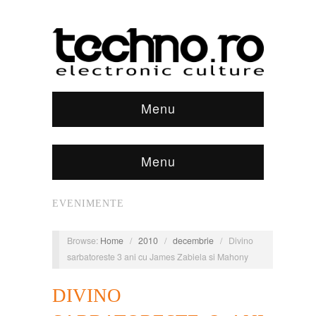
Menu
Menu
EVENIMENTE
Browse:
Home
/
2010
/
decembrie
/
Divino
sarbatoreste 3 ani cu James Zabiela si Mahony
DIVINO