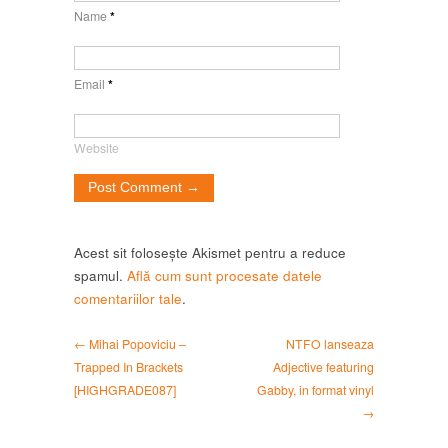
Name
*
Email
*
Website
Acest sit folosește Akismet pentru a reduce
spamul.
Află cum sunt procesate datele
comentariilor tale
.
← Mihai Popoviciu –
NTFO lanseaza
Trapped In Brackets
Adjective featuring
[HIGHGRADE087]
Gabby, in format vinyl
→