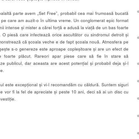
alaltă parte avem „Set Free”, probabil cea mai frumoasă bucată
 pe care am auzit-o în ultima vreme. Un conglomerat epic format
ii intense și mister a cărei forță e adusă la viață de un bas foarte
. O piesă care infectează orice ascultător cu sindromul detroit și
onstrează că școala veche e de fapt școala nouă. Atmosfera pe
șește s-o genereze este aproape copleșitoare și are un efect de
te foarte plăcut. Rareori apar piese care să fie în stare să
eze publicul, dar aceasta are acest potențial și probabil deja și-l
ie.
ul este excepțional și vi-l recomandăm cu căldură. Suntem siguri
e vor fi la fel de apreciate și peste 10 ani, deci să ai un disc cu
vestiție.