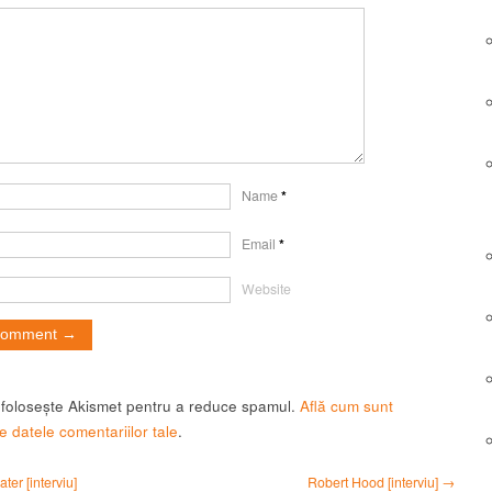
Name
*
Email
*
Website
t folosește Akismet pentru a reduce spamul.
Află cum sunt
e datele comentariilor tale
.
ter [interviu]
Robert Hood [interviu] →