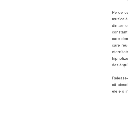
Pe de ce
muzicală
din armon
constant
care dem
care reu
eternita
hipnotiz
dezlănțu
Release-
că piesel
ele e o in