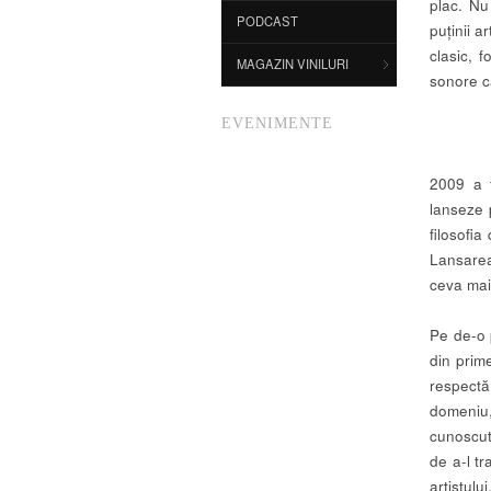
plac. Nu
PODCAST
puținii a
clasic, 
MAGAZIN VINILURI
sonore c
EVENIMENTE
2009 a f
lanseze 
filosofi
Lansarea
ceva mai
Pe de-o 
din prim
respectă 
domeniu,
cunoscut
de a-l t
artistulu