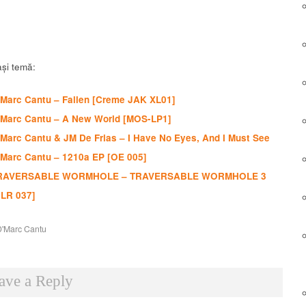
și temă:
’Marc Cantu – Fallen [Creme JAK XL01]
’Marc Cantu – A New World [MOS-LP1]
Marc Cantu & JM De Frias – I Have No Eyes, And I Must See
’Marc Cantu – 1210a EP [OE 005]
RAVERSABLE WORMHOLE – TRAVERSABLE WORMHOLE 3
CLR 037]
D'Marc Cantu
ave a Reply