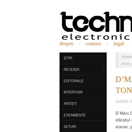
despre
contact
legal
Brows
ȘTIRI
[mos_
RECENZII
D’
EDITORIALE
TON
INTERVIURI
redactia t
ARTIȘTI
D`Marc C
EVENIMENTE
sfârșitul
scenei, 
SETURI