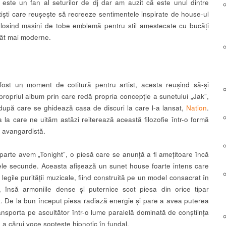
 este un fan al seturilor de dj dar am auzit că este unul dintre
rtiști care reușește să recreeze sentimentele inspirate de house-ul
folosind mașini de tobe emblemă pentru stil amestecate cu bucăți
ât mai moderne.
ost un moment de cotitură pentru artist, acesta reușind să-și
propriul album prin care redă propria concepție a sunetului „Jak”,
a după care se ghidează casa de discuri la care l-a lansat,
Nation
.
 la care ne uităm astăzi reiterează această filozofie într-o formă
 avangardistă.
parte avem „Tonight”, o piesă care se anunță a fi amețitoare încă
ele secunde. Aceasta afișează un sunet house foarte intens care
legile purității muzicale, fiind construită pe un model consacrat în
 însă armoniile dense și puternice scot piesa din orice tipar
. De la bun început piesa radiază energie și pare a avea puterea
ransporta pe ascultător într-o lume paralelă dominată de conștiința
i, a cărui voce șoptește hipnotic în fundal.