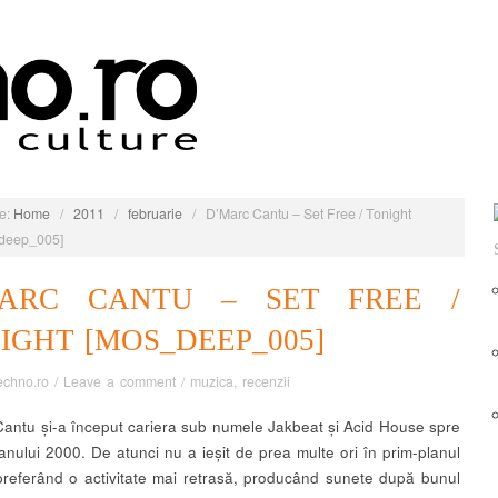
e:
Home
/
2011
/
februarie
/
D’Marc Cantu – Set Free / Tonight
deep_005]
MARC CANTU – SET FREE /
IGHT [MOS_DEEP_005]
echno.ro
/
Leave a comment
/
muzica
,
recenzii
antu și-a început cariera sub numele Jakbeat și Acid House spre
 anului 2000. De atunci nu a ieșit de prea multe ori în prim-planul
preferând o activitate mai retrasă, producând sunete după bunul