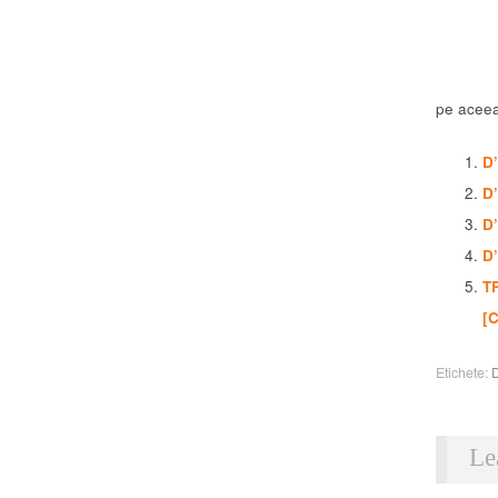
pe aceea
D
D
D’
D
T
[
Etichete:
Le