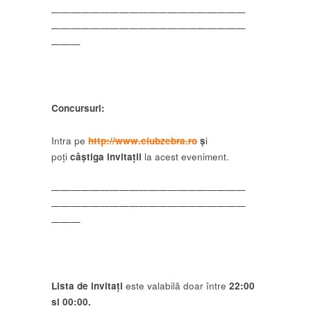
——————————
——————————
——————————
——————————
———
Concursuri:
Intra pe
http://www.clubzebra.ro
ș
i
poți
câștiga invitații
la acest eveniment.
——————————
——————————
——————————
——————————
———
Lista de invitați
este valabilă doar între
22:00
si 00:00.