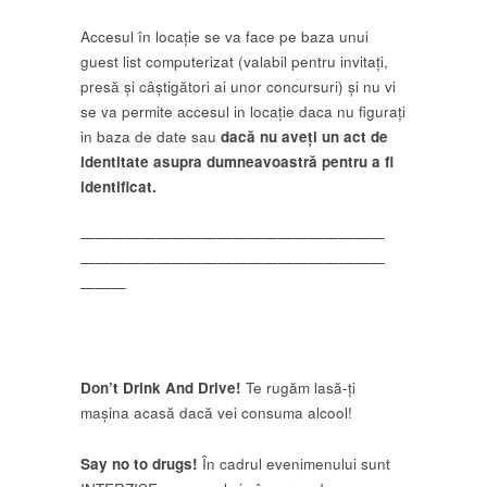
Accesul în locație se va face pe baza unui
guest list computerizat (valabil pentru invitați,
presă și câștigători ai unor concursuri) și nu vi
se va permite accesul in locație daca nu figurați
in baza de date sau
dacă nu aveți un act de
identitate asupra dumneavoastră pentru a fi
identificat.
——————————
——————————
——————————
——————————
———
Don’t Drink And Drive!
Te rugăm lasă-ți
mașina acasă dacă vei consuma alcool!
Say no to drugs!
În cadrul evenimenului sunt