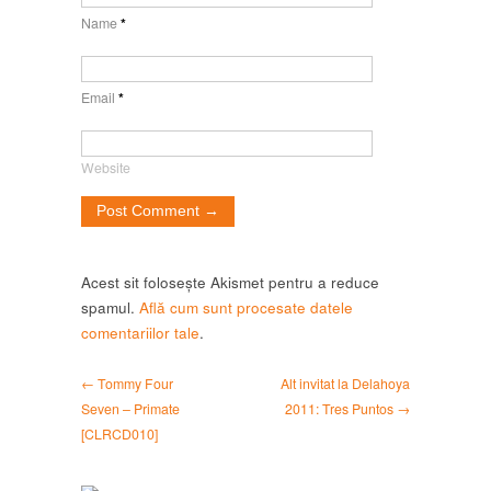
Name
*
Email
*
Website
Acest sit folosește Akismet pentru a reduce
spamul.
Află cum sunt procesate datele
comentariilor tale
.
← Tommy Four
Alt invitat la Delahoya
Seven – Primate
2011: Tres Puntos →
[CLRCD010]