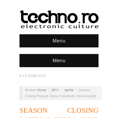
Menu
Menu
EVENIMENTE
Browse:
Home
/
2011
/
aprilie
/
Season
Closing Party @ Zebra Club Bacău, [recomandat]
SEASON CLOSING