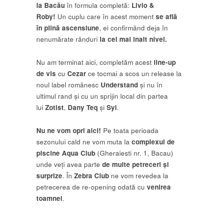
la Bacău
în formula completă:
Livio &
Roby!
Un cuplu care în acest moment
se află
în plină ascensiune
, ei confirmând deja în
nenumărate rânduri
la cel mai inalt nivel.
Nu am terminat aici, completăm acest
line-up
de vis
cu
Cezar
ce tocmai a scos un release la
noul label românesc
Understand
și nu în
ultimul rand și cu un sprijin local din partea
lui
Zotist
,
Dany Teq
și
Syl
.
Nu ne vom opri aici!
Pe toata perioada
sezonului cald ne vom muta la
complexul de
piscine Aqua Club
(Gheraiesti nr. 1, Bacau)
unde veți avea parte
de multe petreceri și
surprize
. În
Zebra Club
ne vom revedea la
petrecerea de re-opening odată cu
venirea
toamnei
.