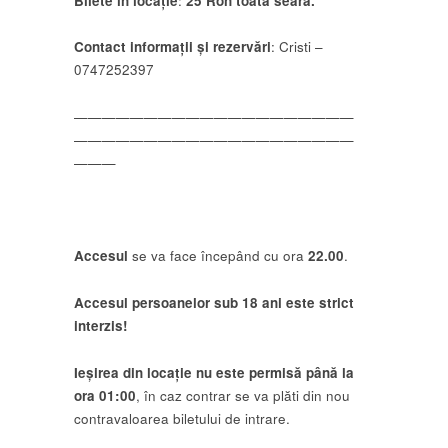
Bilete în locație
:
25 Ron toată seara.
Contact informații și rezervări
: Cristi –
0747252397
——————————
——————————
——————————
——————————
———
Accesul
se va face începând cu ora
22.00
.
Accesul persoanelor sub 18 ani este strict
interzis!
Ieșirea din locație nu este permisă până la
ora 01:00
, în caz contrar se va plăti din nou
contravaloarea biletului de intrare.