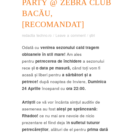
PARTY @ ZEBRA CLUB
BACĂU,
[RECOMANDAT]
redactia techno.ro
/
Leave a comment
/
știri
Odată cu
venirea sezonului cald tragem
obloanele în stil mare!
Am ales
pentru
petrecerea de închidere
a sezonului
rece ș
i o data pe masură,
când toți vom fi
acasă și liberi pentru
a sărbători și a
petrece!
după noaptea de Inviere,
Duminica
24 Aprilie
începand cu
ora 22:00.
Artiștii
ce vă vor încânta simțul auditiv de
asemenea au fost
aleși pe sprânceană:
Rhadoo!
ce nu mai are nevoie de nicio
prezentare el fiind deja î
n sufletul tuturor
petrecăreților
, alături de el pentru
prima dată