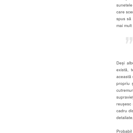
sunetele
care sce
spus să 
mai mult
Deși alb
există, 
această 
propriu 
cutremu
supravie
reușesc 
cadru di
detaliate
Probabil