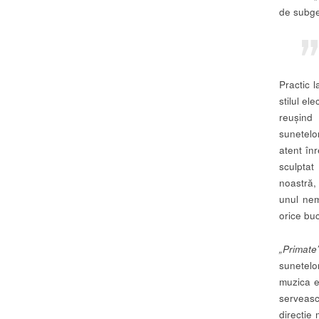
de subge
Practic 
stilul el
reușind
sunetelo
atent în
sculptat
noastră,
unul nem
orice bu
„Primate
sunetelo
muzica e
serveas
direcție