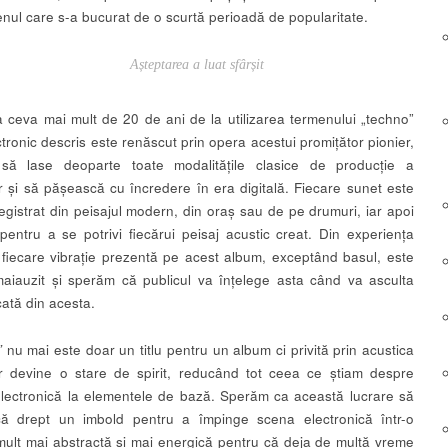
nul care s-a bucurat de o scurtă perioadă de popularitate.
Așteptarea a luat sfârșit
la ceva mai mult de 20 de ani de la utilizarea termenului „techno”
ectronic descris este renăscut prin opera acestui promițător pionier,
 să lase deoparte toate modalitățile clasice de producție a
r și să pășească cu încredere în era digitală. Fiecare sunet este
registrat din peisajul modern, din oraș sau de pe drumuri, iar apoi
 pentru a se potrivi fiecărui peisaj acustic creat. Din experiența
 fiecare vibrație prezentă pe acest album, exceptând basul, este
aiauzit și sperăm că publicul va înțelege asta când va asculta
cată din acesta.
”
nu mai este doar un titlu pentru un album ci privită prin acustica
r devine o stare de spirit, reducând tot ceea ce știam despre
lectronică la elementele de bază. Sperăm ca această lucrare să
că drept un imbold pentru a împinge scena electronică într-o
 mult mai abstractă și mai energică pentru că deja de multă vreme