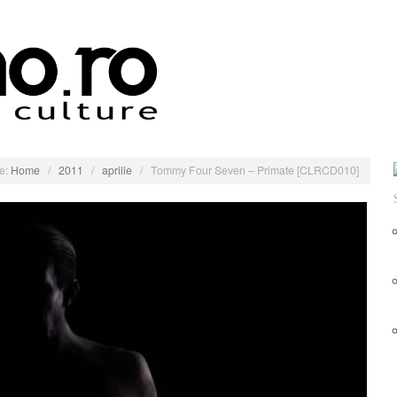
e:
Home
/
2011
/
aprilie
/
Tommy Four Seven – Primate [CLRCD010]