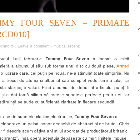
MY FOUR SEVEN – PRIMATE
RCD010]
echno.ro
/
Leave a comment
/
muzica
,
recenzii
putul lunii februarie
Tommy Four Seven
a lansat o mică
ieră a albumului său sub forma unui disc cu două piese,
Armed
 o lucrare care, cel puțin pe nouă, ne-a stimulat toate simțurile. Nu
p a trecut de atunci și albumul său complet vede lumina zilei, iar
ta stârnește valuri. Fiind albumul de debut al artistului puteți fi
ă și-a dat toată silința să creeze sunetele perfecte pentru el, iar
tăruință se aude cu suficientă claritate în fiecare secundă.
u-se de sunetele clasice electronice,
Tommy Four Seven
a
 elaboreze un peisaj sonor deosebit de abstract și de brutal. Chris
r fi descris acum câțiva ani stilul abordat de producătorul britanic
 „schrantz”, însă opera acestuia depășește cu mult limitele impuse