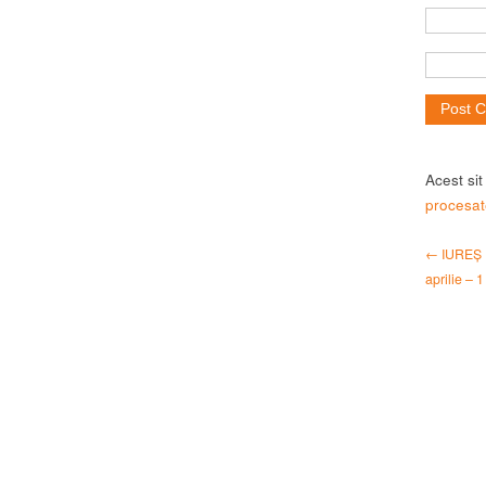
Acest si
procesat
← IUREȘ 
aprilie – 