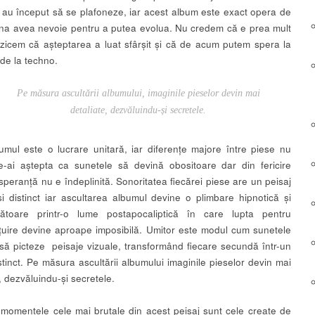
 au început să se plafoneze, iar acest album este exact opera de
na avea nevoie pentru a putea evolua. Nu credem că e prea mult
zicem că așteptarea a luat sfârșit și că de acum putem spera la
 de la techno.
Pe măsura ascultării albumului, imaginile pieselor devin mai
detaliate, dezvăluindu-și secretele.
umul este o lucrare unitară, iar diferențe majore între piese nu
te-ai aștepta ca sunetele să devină obositoare dar din fericire
speranță nu e îndeplinită. Sonoritatea fiecărei piese are un peisaj
și distinct iar ascultarea albumul devine o plimbare hipnotică și
rătoare printr-o lume postapocaliptică în care lupta pentru
țuire devine aproape imposibilă. Umitor este modul cum sunetele
să picteze peisaje vizuale, transformând fiecare secundă într-un
stinct. Pe măsura ascultării albumului imaginile pieselor devin mai
, dezvăluindu-și secretele.
 momentele cele mai brutale din acest peisaj sunt cele create de