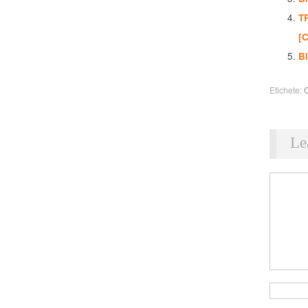
T
[
B
Etichete:
Le