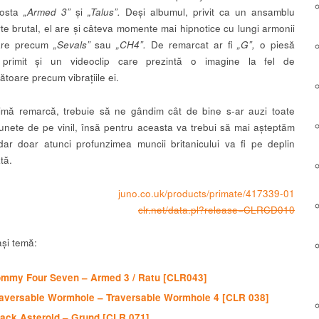
nosta
„Armed 3”
și
„Talus”.
Deși albumul, privit ca un ansamblu
rte brutal, el are și câteva momente mai hipnotice cu lungi armonii
oare precum
„Sevals”
sau
„CH4”.
De remarcat ar fi
„G”,
o piesă
primit și un videoclip care prezintă o imagine la fel de
toare precum vibrațiile ei.
imă remarcă, trebuie să ne gândim cât de bine s-ar auzi toate
unete de pe vinil, însă pentru aceasta va trebui să mai așteptăm
dar doar atunci profunzimea muncii britanicului va fi pe deplin
tă.
juno.co.uk/products/primate/417339-01
clr.net/data.pl?release=CLRCD010
și temă:
ommy Four Seven – Armed 3 / Ratu [CLR043]
raversable Wormhole – Traversable Wormhole 4 [CLR 038]
ack Asteroid – Grund [CLR 071]