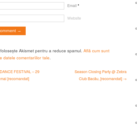
Email
*
Website
t folosește Akismet pentru a reduce spamul.
Află cum sunt
e datele comentariilor tale
.
DANCE FESTIVAL – 29
Season Closing Party @ Zebra
1 mai [recomandat]
Club Bacău, [recomandat] →