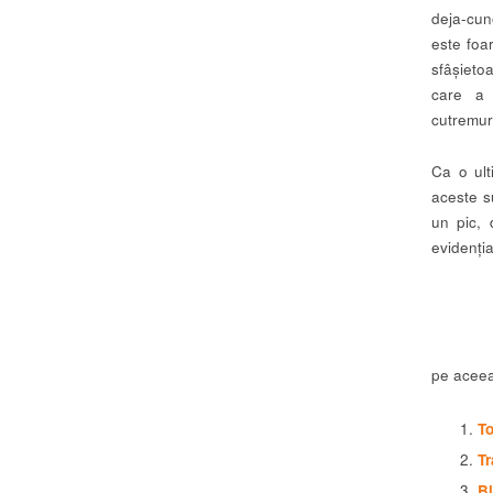
deja-cu
este foa
sfâșiet
care a 
cutremură
Ca o ult
aceste s
un pic, 
evidenția
pe aceea
T
T
Bl