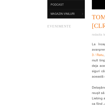
PODCAST
MAGAZIN VINILURI
TOM
[CL
EVENIMENTE
redactia t
La înce
avanprem
3 / Ratu
,
mult tim
deja aces
siguri c
această s
Detașând
reușit să
Liebing a
ca fiind