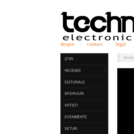
despre
contact
legal
Brows
ȘTIRI
RECENZII
EDITORIALE
INTERVIURI
ARTIȘTI
EVENIMENTE
SETURI