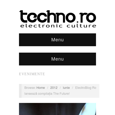
Menu
Menu
EVENIMENTE
Browse:
Home
/
2012
/
iunie
/
ElectroBlog Ro
lansează compilația The Future!