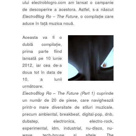
ului electroblogro.com am lansat o campanie
de descoperire a acestora. Astfel, s-a născut
ElectroBlog Ro – The Future
, o compilație care
aduce în față muzica nouă.
Aceasta va fi o
dublă compilație,
prima parte fiind
lansată pe 10 iunie
2012, iar cea de-a
doua tot în data de
10, a lunii
următoare.
ElectroBlog Ro – The Future (Part 1)
cuprinde
un număr de 20 de piese, care navighează
printr-o mare diversitate de stiluri muzicale,
precum ambiental, breakbeat, digital-pop, dnb,
dubstep, electronica, electro-rock,
experimental, idm, industrial, nu-disco, nu-
wave, tech-house și altele.
The