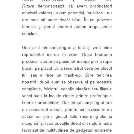
Future
demonstrează că avem producători
muzicali valoroși, avem potențial, iar viitorul nu
are cum să sune decât bine. În ce privește
tehnica și genul abordat putem trage unele
concluzii.
Una ar fi că sampling-ul a fost și va fi bine
reprezentat mereu în viitor. Orice bedroom
producer sau orice pasionat începe prin a rupe
bucăți pe placul lui, a reconstrui ceva pe placul
lui, sau a face un mash-up. Spre fericirea
noastră, după cum se observă și pe această
compilație, folclorul, vechile șlagăre sau filmele
vechi sunt la loc de cinste printre preferinţele
tinerilor producători. Dar totuși sampling-ul are
un concurent serios, pentru că muzicienii de
astăzi au prins gustul field recording-ului și
încep să își rupă bucățile direct din natură, asta
favorizat de multitudinea de gadgeturi existente