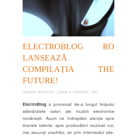
ELECTROBLOG RO
LANSEAZĂ
COMPILAȚIA THE
FUTURE!
redactia techno.ro
/
Leave a comment
/
știri
ElectroBlog
a promovat de-a lungul timpului
adevăratele valori ale muzicii electronice
românești. Acum ne îndreptăm atenția spre
tinerele talente, spre producători muzicali noi,
mai ascunși urechilor, iar prin intermediul site-