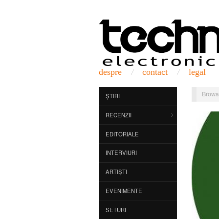
despre
contact
legal
Brows
ȘTIRI
RECENZII
EDITORIALE
INTERVIURI
ARTIȘTI
EVENIMENTE
SETURI