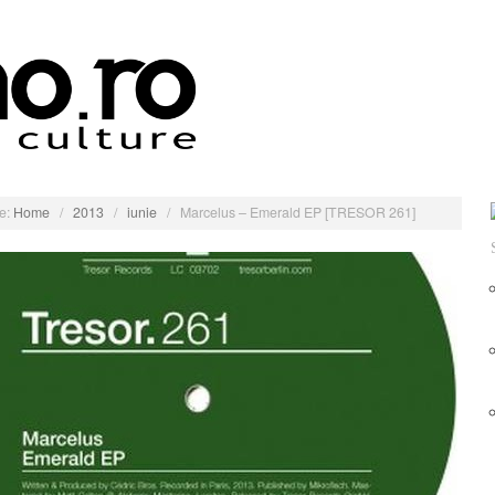
e:
Home
/
2013
/
iunie
/
Marcelus – Emerald EP [TRESOR 261]