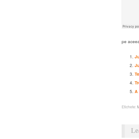
pe aceea
J
J
Te
Tr
A 
Etichete:
Le