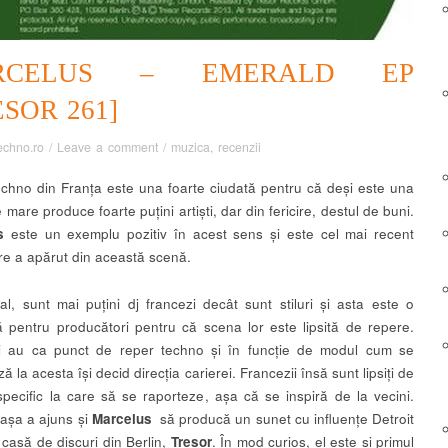
RCELUS – EMERALD EP
ESOR 261]
echno.ro
/
Leave a comment
/
muzica
,
recenzii
chno din Franța este una foarte ciudată pentru că deși este una
 mare produce foarte puțini artiști, dar din fericire, destul de buni.
us
este un exemplu pozitiv în acest sens și este cel mai recent
e a apărut din această scenă.
al, sunt mai puțini dj francezi decât sunt stiluri și asta este o
 pentru producători pentru că scena lor este lipsită de repere.
i au ca punct de reper techno și în funcție de modul cum se
ă la acesta își decid direcția carierei. Francezii însă sunt lipsiți de
pecific la care să se raporteze, așa că se inspiră de la vecini.
 așa a ajuns și
Marcelus
să producă un sunet cu influențe Detroit
 casă de discuri din Berlin,
Tresor
. În mod curios, el este și primul