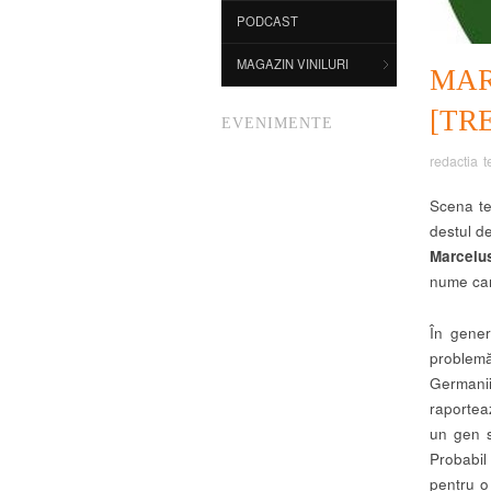
PODCAST
MAGAZIN VINILURI
MA
[TR
EVENIMENTE
redactia t
Scena te
destul de
Marcel
nume car
În gener
problemă
Germani
raporteaz
un gen s
Probabil
pentru o