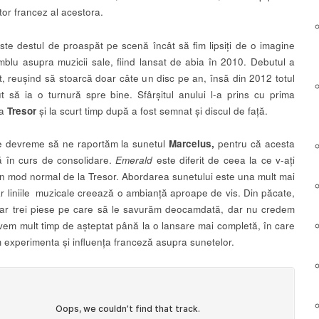
tor francez al acestora.
 este destul de proaspăt pe scenă încât să fim lipsiți de o imagine
blu asupra muzicii sale, fiind lansat de abia în 2010. Debutul a
et, reușind să stoarcă doar câte un disc pe an, însă din 2012 totul
t să ia o turnură spre bine. Sfârșitul anului l-a prins cu prima
a
Tresor
și la scurt timp după a fost semnat și discul de față.
e devreme să ne raportăm la sunetul
Marcelus,
pentru că acesta
ă în curs de consolidare.
Emerald
este diferit de ceea la ce v-ați
în mod normal de la Tresor. Abordarea sunetului este una mult mai
ar liniile muzicale creează o ambianță aproape de vis. Din păcate,
r trei piese pe care să le savurăm deocamdată, dar nu credem
vem mult timp de așteptat până la o lansare mai completă, în care
 experimenta și influența franceză asupra sunetelor.