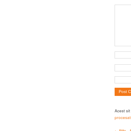
Acest si
procesat
← Pitto – 