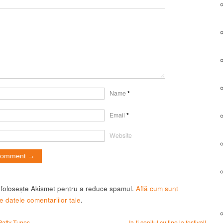
Name
*
Email
*
Website
t folosește Akismet pentru a reduce spamul.
Află cum sunt
e datele comentariilor tale
.
Patty Tunes
Ia-ți copilul cu tine la festival!