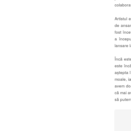
colabora
Artistul
de ansam
fost înc
a începu
lansare l
Încă est
este înc
aștepta 
moale, i
avem doa
că mai a
să putem