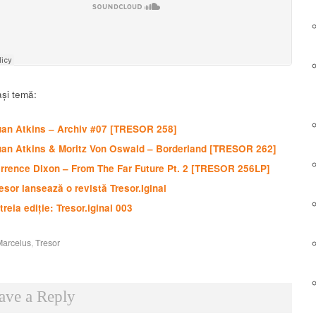
și temă:
uan Atkins – Archiv #07 [TRESOR 258]
uan Atkins & Moritz Von Oswald – Borderland [TRESOR 262]
rrence Dixon – From The Far Future Pt. 2 [TRESOR 256LP]
esor lansează o revistă Tresor.Iginal
treia ediție: Tresor.iginal 003
Marcelus
,
Tresor
ave a Reply