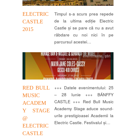
ELECTRIC
Timpul s-a scurs prea repede
de la ultima ediție Electric
CASTLE
Castle și se pare că nu a avut
2015
răbdare cu noi nici în pe
parcursul acestei…
evenimente
,
știri
RED BULL
+++ Datele evenimentului: 25
– 28 Iunie +++ BÁNFFY
MUSIC
CASTLE +++ Red Bull Music
ACADEM
Academy Stage aduce sound-
Y STAGE
urile prestigioasei Academii la
@
Electric Castle. Festivalul și…
ELECTRIC
CASTLE