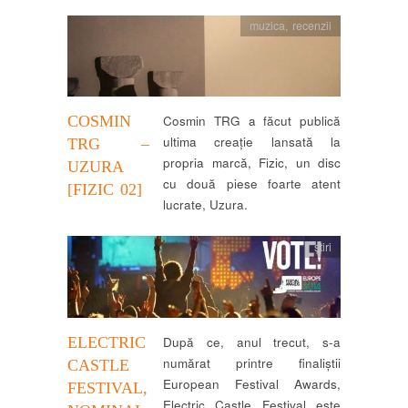
muzica
,
recenzii
COSMIN
Cosmin TRG a făcut publică
ultima creație lansată la
TRG –
propria marcă, Fizic, un disc
UZURA
cu două piese foarte atent
[FIZIC 02]
lucrate, Uzura.
știri
ELECTRIC
După ce, anul trecut, s-a
numărat printre finaliștii
CASTLE
European Festival Awards,
FESTIVAL,
Electric Castle Festival este