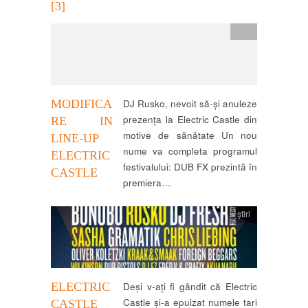
[3]
știri
MODIFICA
DJ Rusko, nevoit să-și anuleze
prezența la Electric Castle din
RE IN
motive de sănătate Un nou
LINE-UP
nume va completa programul
ELECTRIC
festivalului: DUB FX prezintă în
CASTLE
premiera…
știri
ELECTRIC
Deși v-ați fi gândit că Electric
Castle și-a epuizat numele tari
CASTLE