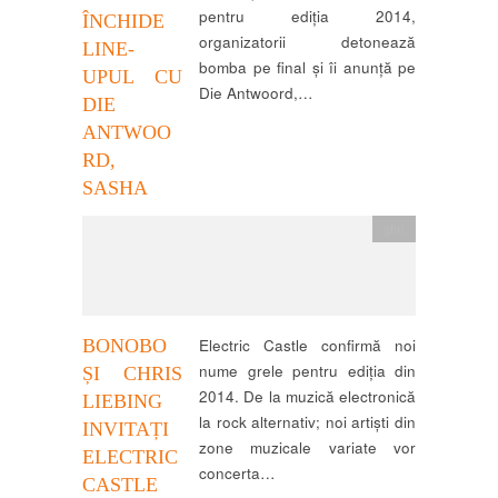
pentru ediția 2014,
ÎNCHIDE
organizatorii detonează
LINE-
bomba pe final și îi anunță pe
UPUL CU
Die Antwoord,…
DIE
ANTWOO
RD,
SASHA
știri
BONOBO
Electric Castle confirmă noi
nume grele pentru ediția din
ȘI CHRIS
2014. De la muzică electronică
LIEBING
la rock alternativ; noi artiști din
INVITAȚI
zone muzicale variate vor
ELECTRIC
concerta…
CASTLE