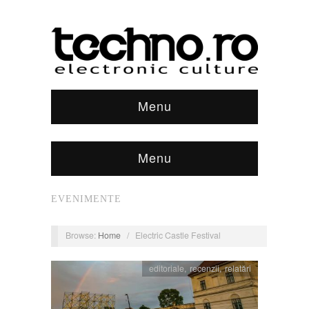
Menu
Menu
EVENIMENTE
Browse:
Home
/
Electric Castle Festival
editoriale
,
recenzii
,
relatări