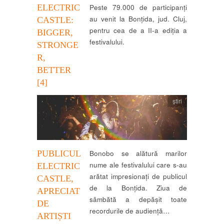
ELECTRIC
Peste 79.000 de participanți
au venit la Bonțida, jud. Cluj,
CASTLE:
pentru cea de a II-a ediția a
BIGGER,
festivalului.
STRONGE
R,
BETTER
[4]
știri
PUBLICUL
Bonobo se alătură marilor
nume ale festivalului care s-au
ELECTRIC
arătat impresionați de publicul
CASTLE,
de la Bonțida. Ziua de
APRECIAT
sâmbătă a depășit toate
DE
recordurile de audiență…
ARTIȘTI