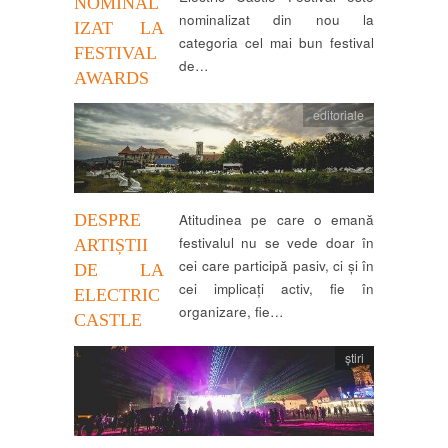
NOMINAL
nominalizat din nou la
IZAT LA
categoria cel mai bun festival
FESTIVAL
de…
AWARDS
editoriale
DESPRE
Atitudinea pe care o emană
festivalul nu se vede doar în
ARTIȘTII
cei care participă pasiv, ci și în
DE LA
cei implicați activ, fie în
ELECTRIC
organizare, fie…
CASTLE
știri