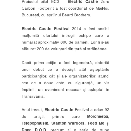
Proiectul pilot EC0 –
Electric Castle
Zero
Carbon Footprint a fost coordonat de MaiNoi,
București, cu sprijinul Beard Brothers.
Electric Castle Festival
2014 a fost posibil
mulțumită efortului întregii echipe care a
numărat aproximativ 800 de oameni. Lor li s-au
alăturat 200 de voluntari din țară și străinătate.
Dacă prima ediție a fost legendară, datorită
unui debut ce a depășit atât așteptările
participanților, cât și ale organizatorilor, atunci
cea de a doua este, cu siguranță, un vis
împlinit, un eveniment necesar și așteptat în
Transilvania.
Anul trecut,
Electric Castle
Festival a adus 92
de artiști, printre care
Morcheeba,
Telepopmusik, Stanton Warriors, Feed Me
și
Dope
D.O.D,
precum și o serie de trupe