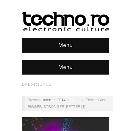
Menu
Menu
EVENIMENTE
Browse:
Home
/
2014
/
iunie
/
Electric Castle:
BIGGER, STRONGER, BETTER [4]