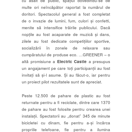
cu asalt de public, spațiul dovedindu-se de
multe ori neîncăpător raportat la numărul de
doritori. Spectacolul general a fost completat
de o invazie de lumini, fum, culori și confetti,
menite să intensifice trăirile publicului. Dacă
nopțile au fost acaparate de muzică și dans,
zilele au fost dedicate competițiilor sportive,
socializării în zonele de relaxare sau
cumpăratului de produse eco. …GREENER – o
altă promisiune a
Electric Castle
a presupus
un angajament pe care toți participanții au fost
invitați să și-l asume. Și au făcut-o, iar pentru
un proiect pilot rezultatele sunt de apreciat.
Peste 12.500 de pahare de plastic au fost
returnate pentru a fi reciclate, dintre care 1370
de pahare au fost folosite pentru crearea unei
instalații. Spectatorii au „donat” 345 de minute
bicicletei cu dinam, fie pentru a-și încărca
propriile telefoane, fie pentru a ilumina