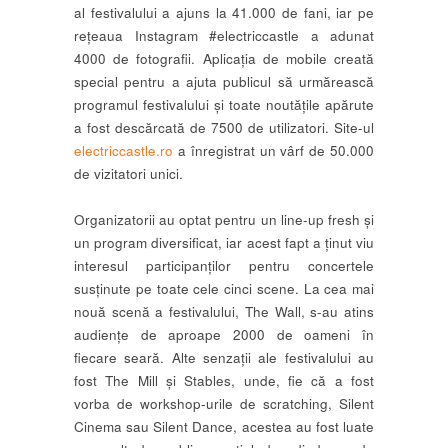
al festivalului a ajuns la 41.000 de fani, iar pe
rețeaua Instagram #electriccastle a adunat
4000 de fotografii. Aplicația de mobile creată
special pentru a ajuta publicul să urmărească
programul festivalului și toate noutățile apărute
a fost descărcată de 7500 de utilizatori. Site-ul
electriccastle.ro
a înregistrat un vârf de 50.000
de vizitatori unici.
Organizatorii au optat pentru un line-up fresh și
un program diversificat, iar acest fapt a ținut viu
interesul participanților pentru concertele
susținute pe toate cele cinci scene. La cea mai
nouă scenă a festivalului, The Wall, s-au atins
audiențe de aproape 2000 de oameni în
fiecare seară. Alte senzații ale festivalului au
fost The Mill și Stables, unde, fie că a fost
vorba de workshop-urile de scratching, Silent
Cinema sau Silent Dance, acestea au fost luate