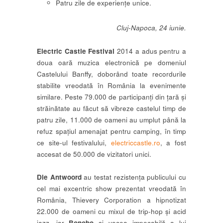
Patru zile de experiențe unice.
Cluj-Napoca, 24 iunie.
Electric Castle Festival
2014 a adus pentru a
doua oară muzica electronică pe domeniul
Castelului Banffy, doborând toate recordurile
stabilite vreodată în România la evenimente
similare. Peste 79.000 de participanți din țară și
străinătate au făcut să vibreze castelul timp de
patru zile, 11.000 de oameni au umplut până la
refuz spațiul amenajat pentru camping, în timp
ce site-ul festivalului,
electriccastle.ro
, a fost
accesat de 50.000 de vizitatori unici.
Die Antwoord
au testat rezistența publicului cu
cel mai excentric show prezentat vreodată în
România, Thievery Corporation a hipnotizat
22.000 de oameni cu mixul de trip-hop și acid
jazz, iar
Bonobo
și vocea impecabilă a lui