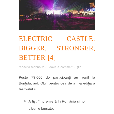
ELECTRIC CASTLE:
BIGGER, STRONGER,
BETTER [4]
redactia techno.ro
/
Leave a comment
/
știri
Peste 79.000 de participanți au venit la
Bonțida, jud. Cluj, pentru cea de a II-a ediția a
festivalului.
Artiști în premieră în România și noi
albume lansate,