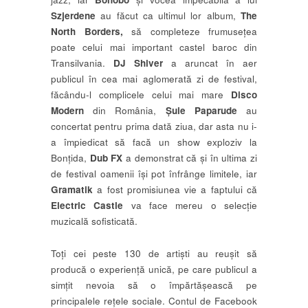
Szjerdene
au făcut ca ultimul lor album,
The
North Borders,
să completeze frumusețea
poate celui mai important castel baroc din
Transilvania.
DJ Shiver
a aruncat în aer
publicul în cea mai aglomerată zi de festival,
făcându-l complicele celui mai mare
Disco
Modern
din România,
Șuie Paparude
au
concertat pentru prima dată ziua, dar asta nu i-
a împiedicat să facă un show exploziv la
Bonțida,
Dub FX
a demonstrat că și în ultima zi
de festival oamenii își pot înfrânge limitele, iar
Gramatik
a fost promisiunea vie a faptului că
Electric Castle
va face mereu o selecție
muzicală sofisticată.
Toți cei peste 130 de artiști au reușit să
producă o experiență unică, pe care publicul a
simțit nevoia să o împărtășească pe
principalele rețele sociale. Contul de Facebook