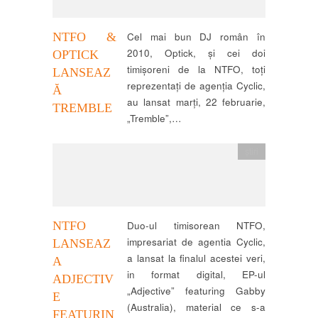
NTFO &
Cel mai bun DJ român în
2010, Optick, și cei doi
OPTICK
timișoreni de la NTFO, toți
LANSEAZ
reprezentați de agenția Cyclic,
Ă
au lansat marți, 22 februarie,
TREMBLE
„Tremble”,…
știri
NTFO
Duo-ul timisorean NTFO,
impresariat de agentia Cyclic,
LANSEAZ
a lansat la finalul acestei veri,
A
in format digital, EP-ul
ADJECTIV
„Adjective” featuring Gabby
E
(Australia), material ce s-a
FEATURIN