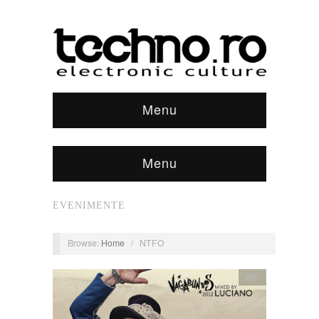
Menu
Menu
EVENIMENTE
Browse:
Home
/
NTFO
știri