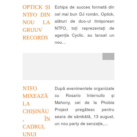
OPTICK ȘI
Echipa de succes formată din
cel mai bun DJ român, Optick,
NTFO DIN
alături de duo-ul timișorean
NOU LA
NTFO, toți reprezentați de
GRUUV
agenția Cyclic, au lansat un
RECORDS
nou…
știri
NTFO
După evenimentele organizate
cu Rosario Internullo și
MIXEAZĂ
Mahony, cei de la Phobia
LA
Project pregătesc pentru
CHIȘINĂU
seara de sâmbătă, 13 august,
, ÎN
un nou party de senzație,…
CADRUL
UNUI