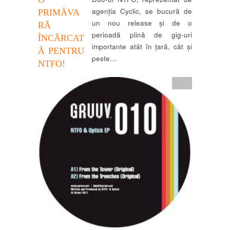
agenția Cyclic, se bucură de
PRIMĂVA
un nou release și de o
RĂ
perioadă plină de gig-uri
ÎNCĂRCAT
importante atât în țară, cât și
Ă PENTRU
peste…
NTFO!
știri