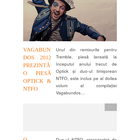
VAGABUN
Unul din remixurile pentru
Tremble, piesă lansată la
DOS 2012
începutul anului trecut de
PREZINTĂ
Optick și duo-ul timișorean
O PIESĂ
NTFO, este inclus pe al doilea
OPTICK &
volum al compilației
NTFO
Vagabundos…
știri
O
Duo-ul NTFO, reprezentat de