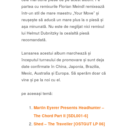
partea cu remixurile Florian Meindl remixează
într-un stil de mare maestru „Your Move” și
reușește să aducă un mare plus la o piesă și
așa minunată. Nu este de neglijat nici remixul
lui Helmut Dubnitzky la cealaltă piesă
recomandată.
Lansarea acestui album marchează și
începutul turneului de promovare și sunt deja
date confirmate în China, Japonia, Brazilia,
Mexic, Australia și Europa. Să sperăm doar că
vine și pe la noi cu el.
pe aceeași temă:
Martin Eyerer Presents Headhunter –
The Chord Part II [SDL001-6]
Shed – The Traveller [OSTGUT LP 06]