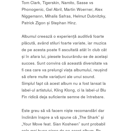
Tom Clark, Tigerskin, Namito, Sasse vs
Phonogenic, Gel Abril, Martin Woerner, Alex
Niggemann, Mihalis Safras, Helmut Dubnitzky,
Patrick Zigon și Stephan Hinz.
Albumul creează o experiență auditivă foarte
plăcută, având stiluri foarte variate, iar muzica
de pe acesta poate fi ascultată atât în club cât
și în afara lui, piesele bucurându-se de același
succes. Sunt convins că această diversitate va
fi cea care va prelungi viața albumului, reușind
să ofere multe variațiuni ale unui sound.
Simplul fapt că acest album nu a fost lansat la
label-ul artistului, Kling Klong, ci la label-ul Blu
Fin ridică deja suficiente semne de întrebare.
Este greu să vă facem niște recomandări dar
înclinăm înspre a vă spune că „The Shark” și
„Your Move feat. Sian Kosheen” sunt probabil
cele mai bune piese de pe acest album. Pe