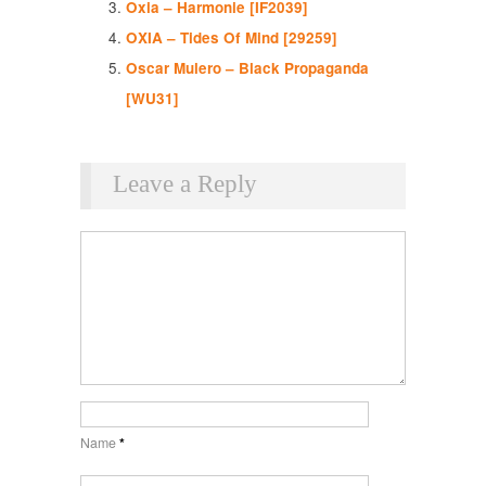
Oxia – Harmonie [IF2039]
OXIA – Tides Of Mind [29259]
Oscar Mulero – Black Propaganda
[WU31]
Leave a Reply
Name
*