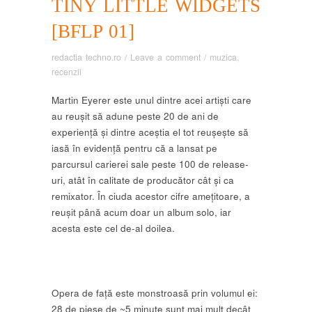
TINY LITTLE WIDGETS
[BFLP 01]
redactia techno.ro
/
Leave a comment
/
muzica
,
recenzii
Martin Eyerer este unul dintre acei artiști care
au reușit să adune peste 20 de ani de
experiență și dintre aceștia el tot reușește să
iasă în evidență pentru că a lansat pe
parcursul carierei sale peste 100 de release-
uri, atât în calitate de producător cât și ca
remixator. În ciuda acestor cifre amețitoare, a
reușit până acum doar un album solo, iar
acesta este cel de-al doilea.
Opera de față este monstroasă prin volumul ei:
28 de piese de ~5 minute sunt mai mult decât