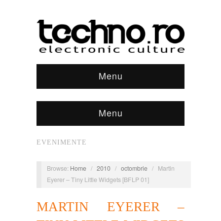
Menu
Menu
EVENIMENTE
Browse:
Home
/
2010
/
octombrie
/
Martin
Eyerer – Tiny Little Widgets [BFLP 01]
MARTIN EYERER –