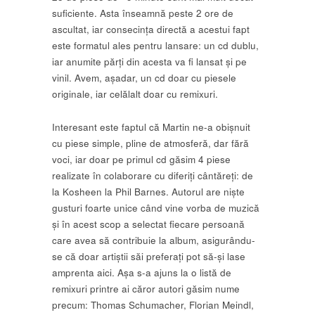
suficiente. Asta înseamnă peste 2 ore de
ascultat, iar consecința directă a acestui fapt
este formatul ales pentru lansare: un cd dublu,
iar anumite părți din acesta va fi lansat și pe
vinil. Avem, așadar, un cd doar cu piesele
originale, iar celălalt doar cu remixuri.
Interesant este faptul că Martin ne-a obișnuit
cu piese simple, pline de atmosferă, dar fără
voci, iar doar pe primul cd găsim 4 piese
realizate în colaborare cu diferiți cântăreți: de
la Kosheen la Phil Barnes. Autorul are niște
gusturi foarte unice când vine vorba de muzică
și în acest scop a selectat fiecare persoană
care avea să contribuie la album, asigurându-
se că doar artiștii săi preferați pot să-și lase
amprenta aici. Așa s-a ajuns la o listă de
remixuri printre ai căror autori găsim nume
precum: Thomas Schumacher, Florian Meindl,