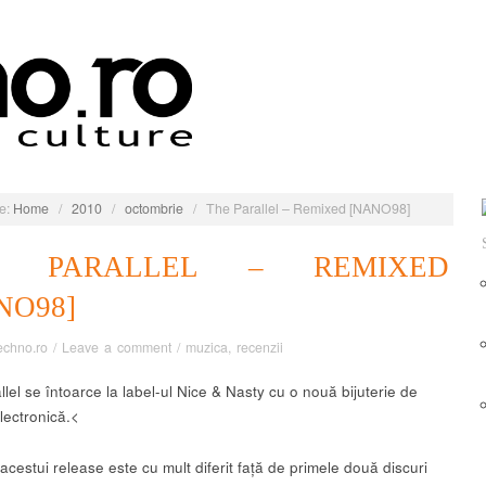
e:
Home
/
2010
/
octombrie
/
The Parallel – Remixed [NANO98]
E PARALLEL – REMIXED
NO98]
echno.ro
/
Leave a comment
/
muzica
,
recenzii
lel se întoarce la label-ul Nice & Nasty cu o nouă bijuterie de
lectronică.<
cestui release este cu mult diferit față de primele două discuri