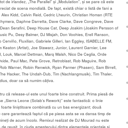
ot de irlandez, „The Parallel” și „Modulation”, și se pare că este
reciat de scena mondială. De fapt, există chiar o listă de fani a
: Alex Kidd, Calvin Reid, Cedric Lheurin, Christian Homan (RTE
Chymera, Daphne Darretta, Dave Clarke, Dave Congreve, Dave
Dean Serafini, Deep House Cat, Deep Joakim (Joakim Persson of
sic Pu, Desy Balmer, DJ Misjah, Don Voohies, Erell Ranson,
 Cerviño, Fluxilian, Gabriele Gilleri, Ian Eggley, ISABELLE FM,
m Keaton (Artist), Joe Stawarz, Junior, Laurent Garnier, Lee
, Louk, Marcel Dettman, Marq Walsh, Nico De Ceglia, Orde
Oxide, Paul Mac, Pete Grove, Retroblast, Rob Maguire, Rob
Rob Warner, Robin Renwick, Ryan Parmer (Phasen), Sam Birrell,
The Hacker, The Undah-Dub, Tim (Nachlangmusik), Tim Thaler,
adius, doar ca să numim câțiva.
ru că release-ul este unul foarte bine construit. Prima piesă de
e „Sierra Leone (Solab’s Rework)” este fantastică: o linie
 foarte liniștitoare combinată cu un bas energizant; două
 care garantează faptul că pe piesa asta se va dansa timp de
mineți de acum încolo. Remixul realizat de DJ Mourad nu este
 de reușit, în ciuda amestecului dintre elementele orientale și