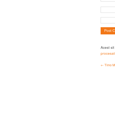
Acest si
procesat
← Timo Ma