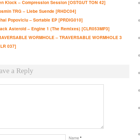
en Klock – Compression Session [OSTGUT TON 42]
osmin TRG – Liebe Suende [RHDC04]
hai Popoviciu – Sortable EP [PRDIG010]
lack Asteroid – Engine 1 (The Remixes) [CLR053MP3]
RAVERSABLE WORMHOLE – TRAVERSABLE WORMHOLE 3
CLR 037]
ave a Reply
Name
*