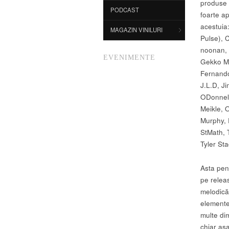
produse t
PODCAST
foarte ap
acestuia
MAGAZIN VINILURI
Pulse), 
noonan, 
EVENIMENTE
Gekko Mu
Fernando
J.L.D, Ji
ODonnell
Meikle, 
Murphy, 
StMath, 
Tyler St
Asta pent
pe releas
melodică
elemente
multe di
chiar așa