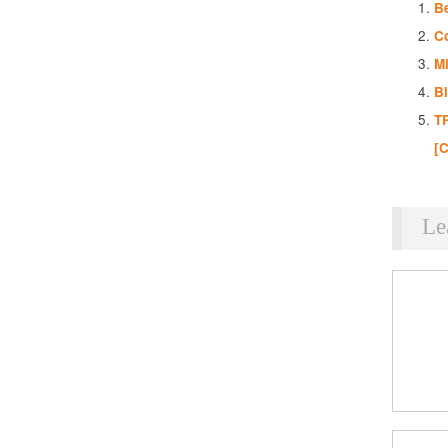
B
C
Mi
B
T
[
Le