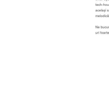
tech-hou
același s
melodică
Ne bucur
uri foart