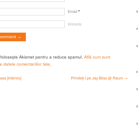
Email
*
Website
t folosește Akismet pentru a reduce spamul.
Află cum sunt
e datele comentariilor tale
.
as [Interviu]
Prindeți-l pe Jay Bliss @ Raum →