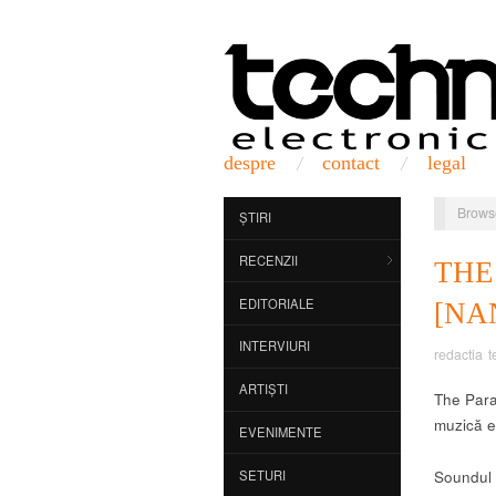
despre
contact
legal
Brows
ȘTIRI
RECENZII
TH
EDITORIALE
[NA
INTERVIURI
redactia t
ARTIȘTI
The Paral
muzică e
EVENIMENTE
SETURI
Soundul a