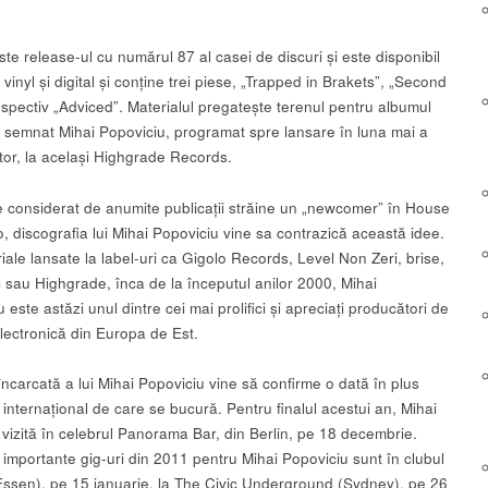
.
te release-ul cu numărul 87 al casei de discuri și este disponibil
 vinyl și digital și conține trei piese, „Trapped in Brakets”, „Second
espectiv „Adviced”. Materialul pregatește terenul pentru albumul
 semnat Mihai Popoviciu, programat spre lansare în luna mai a
itor, la același Highgrade Records.
e considerat de anumite publicații străine un „newcomer” în House
, discografia lui Mihai Popoviciu vine sa contrazică această idee.
ale lansate la label-uri ca Gigolo Records, Level Non Zeri, brise,
 sau Highgrade, înca de la începutul anilor 2000, Mihai
 este astăzi unul dintre cei mai prolifici și apreciați producători de
lectronică din Europa de Est.
ncarcată a lui Mihai Popoviciu vine să confirme o dată în plus
internațional de care se bucură. Pentru finalul acestui an, Mihai
 vizită în celebrul Panorama Bar, din Berlin, pe 18 decembrie.
 importante gig-uri din 2011 pentru Mihai Popoviciu sunt în clubul
ssen), pe 15 ianuarie, la The Civic Underground (Sydney), pe 26