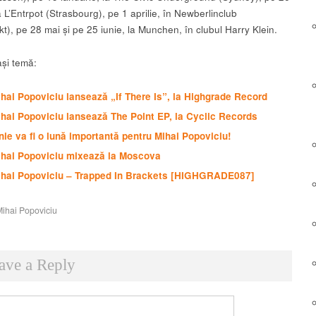
a L’Entrpot (Strasbourg), pe 1 aprilie, în Newberlinclub
t), pe 28 mai și pe 25 iunie, la Munchen, în clubul Harry Klein.
și temă:
hai Popoviciu lansează „If There Is”, la Highgrade Record
hai Popoviciu lansează The Point EP, la Cyclic Records
nie va fi o lună importantă pentru Mihai Popoviciu!
ihai Popoviciu mixează la Moscova
ihai Popoviciu – Trapped In Brackets [HIGHGRADE087]
ihai Popoviciu
ave a Reply