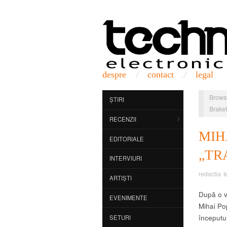
despre
contact
legal
Brows
ȘTIRI
Braket
RECENZII
MI
EDITORIALE
„TR
INTERVIURI
redactia t
ARTIȘTI
După o va
EVENIMENTE
Mihai Pop
începutul
SETURI