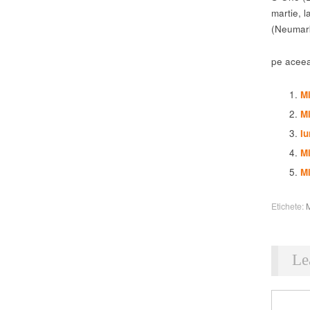
martie, l
(Neumark
pe aceea
Mi
Mi
Iu
M
M
Etichete:
M
Le