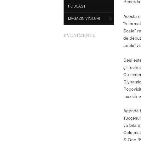
Records
PODCAST
Acesta es
MAGAZIN VINILURI
în format
Scale” r
EVENIMENTE
de debut
anului vi
Deși est
și Techno
Cu materi
Diynamic
Popoviciu
muzică e
Agenda î
succesul 
va bifa o
Cele mai
S-One (E