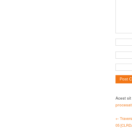
Acest si
procesat
← Travers
05 [CLRD