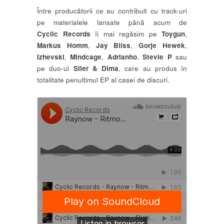
Între producătorii ce au contribuit cu track-uri
pe materialele lansate până acum de
Cyclic Records
îi mai regăsim pe
Toygun
,
Markus Homm
,
Jay Bliss
,
Gorje Hewek
,
Izhevski
,
Mindcage
,
Adrianho
,
Stevie P
sau
pe duo-ul
Siler & Dima
, care au produs în
totalitate penultimul EP al casei de discuri.