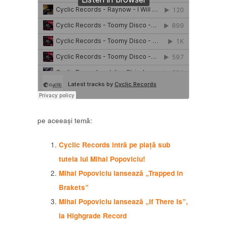
pe aceeași temă:
Cyclic Records intră pe piață sub
tutela lui Mihai Popoviciu!
Mihai Popoviciu lansează „Trapped in
Brakets”
Mihai Popoviciu lansează „If There Is”,
la Highgrade Record