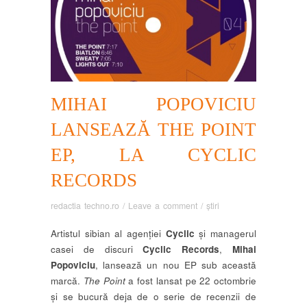
MIHAI POPOVICIU
LANSEAZĂ THE POINT
EP, LA CYCLIC
RECORDS
redactia techno.ro
/
Leave a comment
/
știri
Artistul sibian al agenției
Cyclic
și managerul
casei de discuri
Cyclic Records
,
Mihai
Popoviciu
, lansează un nou EP sub această
marcă.
The Point
a fost lansat pe 22 octombrie
și se bucură deja de o serie de recenzii de