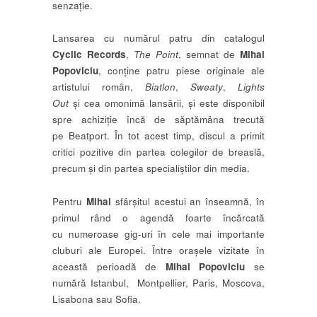
senzație.
Lansarea cu numărul patru din catalogul
Cyclic Records
,
The Point
, semnat de
Mihai
Popoviciu
, conține patru piese originale ale
artistului român,
Biatlon
,
Sweaty
,
Lights
Out
și cea omonimă lansării, și este disponibil
spre achiziție încă de săptămâna trecută
pe Beatport. În tot acest timp, discul a primit
critici pozitive din partea colegilor de breaslă,
precum și din partea specialiștilor din media.
Pentru
Mihai
sfârșitul acestui an înseamnă, în
primul rând o agendă foarte încărcată
cu numeroase gig-uri în cele mai importante
cluburi ale Europei. Între orașele vizitate în
această perioadă de
Mihai Popoviciu
se
numără Istanbul, Montpellier, Paris, Moscova,
Lisabona sau Sofia.