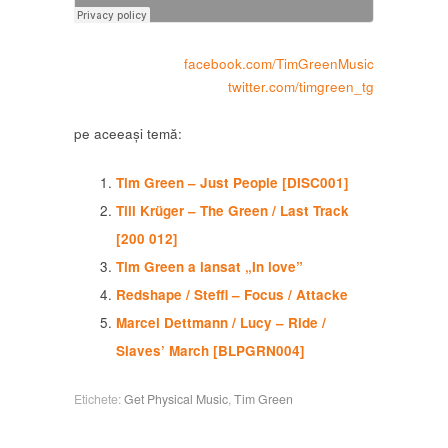
facebook.com/TimGreenMusic
twitter.com/timgreen_tg
pe aceeași temă:
Tim Green – Just People [DISC001]
Till Krüger – The Green / Last Track
[200 012]
Tim Green a lansat „In love”
Redshape / Steffi – Focus / Attacke
Marcel Dettmann / Lucy – Ride /
Slaves’ March [BLPGRN004]
Etichete:
Get Physical Music
,
Tim Green