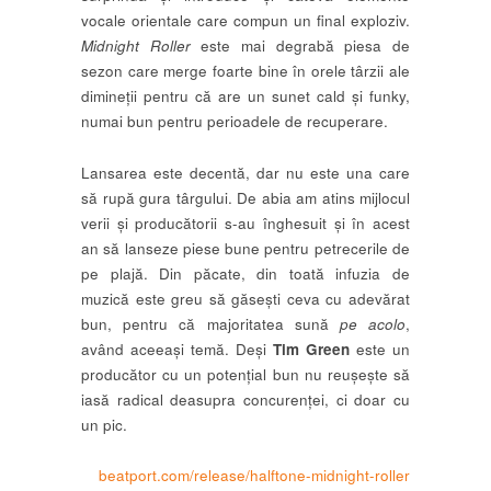
vocale orientale care compun un final exploziv.
Midnight Roller
este mai degrabă piesa de
sezon care merge foarte bine în orele târzii ale
dimineții pentru că are un sunet cald și funky,
numai bun pentru perioadele de recuperare.
Lansarea este decentă, dar nu este una care
să rupă gura târgului. De abia am atins mijlocul
verii și producătorii s-au înghesuit și în acest
an să lanseze piese bune pentru petrecerile de
pe plajă. Din păcate, din toată infuzia de
muzică este greu să găsești ceva cu adevărat
bun, pentru că majoritatea sună
pe acolo
,
având aceeași temă. Deși
Tim Green
este un
producător cu un potențial bun nu reușește să
iasă radical deasupra concurenței, ci doar cu
un pic.
beatport.com/release/halftone-midnight-roller