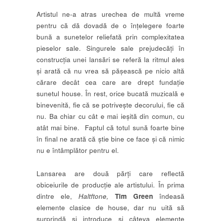
Artistul ne-a atras urechea de multă vreme
pentru că dă dovadă de o înțelegere foarte
bună a sunetelor reliefată prin complexitatea
pieselor sale. Singurele sale prejudecăți în
construcția unei lansări se referă la ritmul ales
și arată că nu vrea să pășească pe nicio altă
cărare decât cea care are drept fundație
sunetul house. În rest, orice bucată muzicală e
binevenită, fie că se potrivește decorului, fie că
nu. Ba chiar cu cât e mai ieșită din comun, cu
atât mai bine. Faptul că totul sună foarte bine
în final ne arată că știe bine ce face și că nimic
nu e întâmplător pentru el.
Lansarea are două părți care reflectă
obiceiurile de producție ale artistului. În prima
dintre ele,
Haltftone,
Tim Green
îndeasă
elemente clasice de house, dar nu uită să
surprindă și introduce și câteva elemente