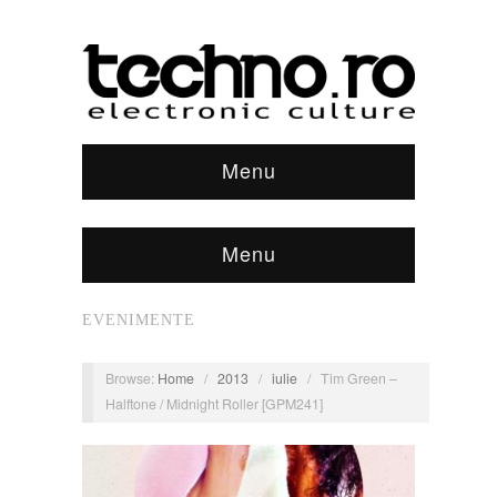
Menu
Menu
EVENIMENTE
Browse:
Home
/
2013
/
iulie
/
Tim Green –
Halftone / Midnight Roller‎ [GPM241]