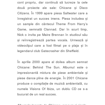
cont propriu, dar continuă să lucreze la cele
două proiecte ale sale: Chicane și Disco
Citizens. În 1999 apare piesa Saltwater care a
înregistrat un succes imens. Piesa includea și
un sample din cântecul Theme From Harry’s
Game, semnată Clannad. Dar în scurt timp,
Nick o invita pe Maire Brennan în studioul său
și reînregistrează partea vocala. Urmează și
videoclipul care a fost filmat pe o plaja și în
legendarul club Gatecrasher din Sheffield.
În aprilie 2000 apare al doilea album semnat
Chicane: Behind The Sun. Albumul este o
impresionantă mixtura de piese ambientale și
piese dance pline de energie. În 2001 Chicane
produce o compilație de muzică ambientală, cu
numele Visions Of Ibiza, un dublu CD ce s-a
bucurat de un real succes.