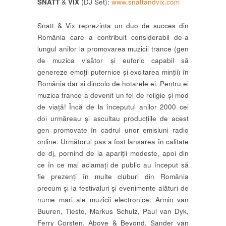
SNATT
&
VIX
(DJ Set):
www.snattandvix.com
Snatt & Vix reprezinta un duo de succes din
România care a contribuit considerabil de-a
lungul anilor la promovarea muzicii trance (gen
de muzica visător și euforic capabil să
genereze emoții puternice și excitarea minții) în
România dar și dincolo de hotarele ei. Pentru ei
muzica trance a devenit un fel de religie și mod
de viață! Încă de la începutul anilor 2000 cei
doi urmăreau și ascultau producțiile de acest
gen promovate în cadrul unor emisiuni radio
online. Următorul pas a fost lansarea în calitate
de dj, pornind de la apariții modeste, apoi din
ce în ce mai aclamați de public au început să
fie prezenți în multe cluburi din România
precum și la festivaluri și evenimente alături de
nume mari ale muzicii electronice: Armin van
Buuren, Tiesto, Markus Schulz, Paul van Dyk,
Ferry Corsten, Above & Beyond, Sander van