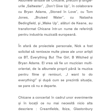
Albumele lansate de Chicane, precum şi single-
urile „Saltwater”, „Don’t Give Up”, în colaborare
cu Bryan Adams, „Stoned în Love”, cu Tom
Jones, „Bruised Water”, cu Natasha
Bedingfield, şi „Wake Up”, alături de Keane, au
transformat Chicane într-un nume de referință
pentru industria muzicală europeană.
În afară de proiectele personale, Nick a fost
solicitat să remixeze multe piese ale unor artiști
ca BT, Everything But The Girl, B Witched și
Bryan Adams. El vrea să fie un muzician multi-
orientat, de la albumele proprii până la muzica
pentru filme și remixuri, „I want to do
everything!” și după cum se prezintă situația,
se pare că nu e departe.
Chicane a concertat în cadrul unor evenimente
și în locații ce nu mai necesită nicio alta
descriere : Creamfields, Ibiza, Glastonbury