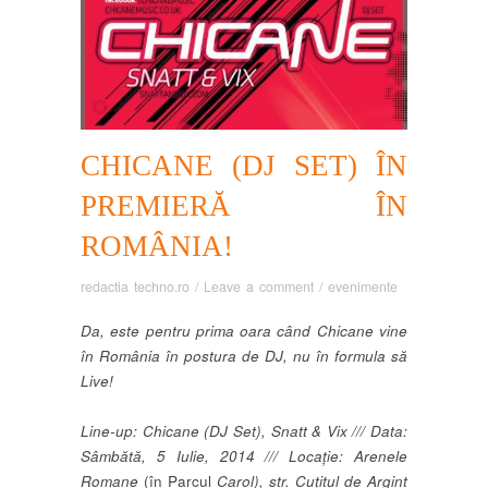
CHICANE (DJ SET) ÎN
PREMIERĂ ÎN
ROMÂNIA!
redactia techno.ro
/
Leave a comment
/
evenimente
Da, este pentru prima oara când Chicane vine
în România în postura de DJ, nu în formula să
Live!
Line-up: Chicane (DJ Set), Snatt & Vix /// Data:
Sâmbătă, 5 Iulie, 2014 /// Locație: Arenele
Romane
(în Parcul
Carol), str. Cuțitul de Argint