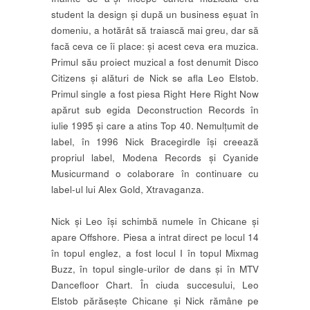
student la design și după un business eșuat în
domeniu, a hotărât să traiască mai greu, dar să
facă ceva ce îi place: și acest ceva era muzica.
Primul său proiect muzical a fost denumit Disco
Citizens și alături de Nick se afla Leo Elstob.
Primul single a fost piesa Right Here Right Now
apărut sub egida Deconstruction Records în
iulie 1995 și care a atins Top 40. Nemulțumit de
label, în 1996 Nick Bracegirdle își creează
propriul label, Modena Records și Cyanide
Musicurmand o colaborare în continuare cu
label-ul lui Alex Gold, Xtravaganza.
Nick și Leo își schimbă numele în Chicane și
apare Offshore. Piesa a intrat direct pe locul 14
în topul englez, a fost locul I în topul Mixmag
Buzz, în topul single-urilor de dans și în MTV
Dancefloor Chart. În ciuda succesului, Leo
Elstob părăsește Chicane și Nick rămâne pe