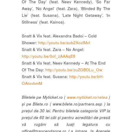
Of The Day’ (feat. Neev Kennedy), ‘So Far
Away’, ‘No Angel’ (feat. Zara), ‘Blinded By The
Lie’ (feat. Susana), ‘Late Night Getaway’, ‘In
Stillness’ (feat. Kainos).
Snatt & Vix feat. Alexandra Badoi – Cold
Shower:
http://youtu.be/aub2XozlMvI
Snatt & Vix feat. Zara – No Angel:
http://youtu.be/0of_zAAAqE8
Snatt & Vix feat. Neev Kennedy – At The End
Of The Day:
http://youtu.be/zuZGBDLu_Ow
Snatt & Vix feat. Susana:
http://youtu.be/bH-
OAtovbmM
Biletele pe Myticket.ro (
www.myticket.ro/retea
)
și pe Bilete.ro ( www.bilete.ro/partners.asp ) la
prețul de 30 lei. Pentru biletele categoria VIP la
prețul de 60 lei cât și pentru acreditări de presă
vă rugăm să luați legatura cu
office@trancendance.ro La intrare, la Arenele