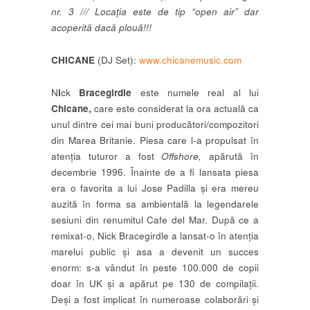
nr. 3 /// Locația este de tip “open air” dar
acoperită dacă plouă!!!
CHICANE
(DJ Set):
www.chicanemusic.com
N
i
ck
Bracegirdle
este numele real al lui
Chicane,
care este considerat la ora actuală ca
unul dintre cei mai buni producători/compozitori
din Marea Britanie. Piesa care l-a propulsat în
atenția tuturor a fost
Offshore,
apărută în
decembrie 1996. Înainte de a fi lansata piesa
era o favorita a lui Jose Padilla și era mereu
auzită în forma sa ambientală la legendarele
sesiuni din renumitul Cafe del Mar. După ce a
remixat-o, Nick Bracegirdle a lansat-o în atenția
marelui public și asa a devenit un succes
enorm: s-a vândut în peste 100.000 de copii
doar în UK și a apărut pe 130 de compilații.
Deși a fost implicat în numeroase colaborări și