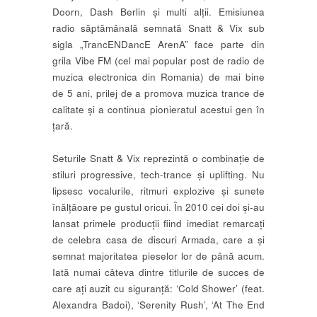
Doorn, Dash Berlin și multi alții. Emisiunea
radio săptămânală semnată Snatt & Vix sub
sigla „TrancENDancE ArenA” face parte din
grila Vibe FM (cel mai popular post de radio de
muzica electronica din Romania) de mai bine
de 5 ani, prilej de a promova muzica trance de
calitate și a continua pionieratul acestui gen în
țară.
Seturile Snatt & Vix reprezintă o combinație de
stiluri progressive, tech-trance și uplifting. Nu
lipsesc vocalurile, ritmuri explozive și sunete
înălțăoare pe gustul oricui. În 2010 cei doi și-au
lansat primele producții fiind imediat remarcați
de celebra casa de discuri Armada, care a și
semnat majoritatea pieselor lor de până acum.
Iată numai câteva dintre titlurile de succes de
care ați auzit cu siguranță: ‘Cold Shower’ (feat.
Alexandra Badoi), ‘Serenity Rush’, ‘At The End