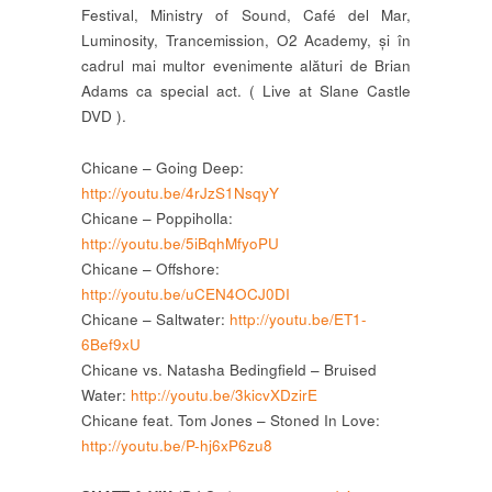
Festival, Ministry of Sound, Café del Mar,
Luminosity, Trancemission, O2 Academy, și în
cadrul mai multor evenimente alături de Brian
Adams ca special act. ( Live at Slane Castle
DVD ).
Chicane – Going Deep:
http://youtu.be/4rJzS1NsqyY
Chicane – Poppiholla:
http://youtu.be/5iBqhMfyoPU
Chicane – Offshore:
http://youtu.be/uCEN4OCJ0DI
Chicane – Saltwater:
http://youtu.be/ET1-
6Bef9xU
Chicane vs. Natasha Bedingfield – Bruised
Water:
http://youtu.be/3kicvXDzirE
Chicane feat. Tom Jones – Stoned In Love:
http://youtu.be/P-hj6xP6zu8