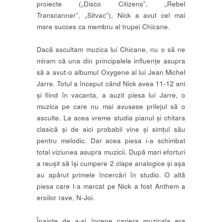
proiecte („Disco Citizens”, „Rebel
Transcanner”, „Sitvac”), Nick a avut cel mai
mare succes ca membru al trupei Chicane.
Dacă ascultam muzica lui Chicane, nu o să ne
miram că una din principalele influențe asupra
să a avut-o albumul Oxygene al lui Jean Michel
Jarre. Totul a început când Nick avea 11-12 ani
și fiind în vacanta, a auzit piesa lui Jarre, o
muzica pe care nu mai avusese prilejul să o
asculte. La acea vreme studia pianul și chitara
clasică și de aici probabil vine și simțul său
pentru melodic. Dar acea piesa i-a schimbat
total viziunea asupra muzicii. După mari eforturi
a reușit să își cumpere 2 clape analogice și așa
au apărut primele încercări în studio. O altă
piesa care l-a marcat pe Nick a fost Anthem a
eroilor rave, N-Joi.
Înainte de a-și începe cariera muzicala era