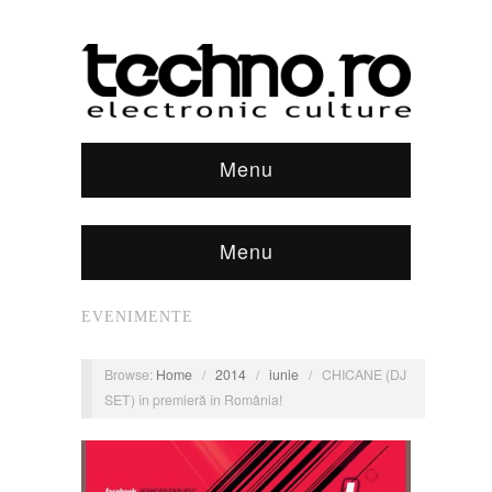
Menu
Menu
EVENIMENTE
Browse:
Home
/
2014
/
iunie
/
CHICANE (DJ
SET) în premieră în România!