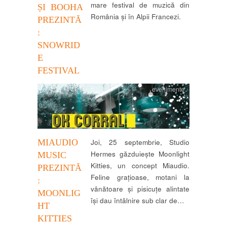
mare festival de muzică din
ȘI BOOHA
România și în Alpii Francezi.
PREZINTĂ
:
SNOWRID
E
FESTIVAL
evenimente
MIAUDIO
Joi, 25 septembrie, Studio
Hermes găzduiește Moonlight
MUSIC
Kitties, un concept Miaudio.
PREZINTĂ
Feline grațioase, motani la
:
vânătoare și pisicuțe alintate
MOONLIG
își dau întâlnire sub clar de…
HT
KITTIES