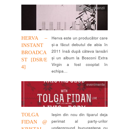
muzica
,
recenzii
HERVA –
Herva este un producător care
și-a făcut debutul de abia în
INSTANT
2011 însă după câteva lansări
BROADCA
și un album la Bosconi Extra
ST [DSR/E
Virgin a fost cooptat în
4]
echipa…
evenimente
TOLGA
Ieșim din nou din tiparul deja
perimat al party-urilor
FIDAN @
underground bucureștene cu
KRISTAL,