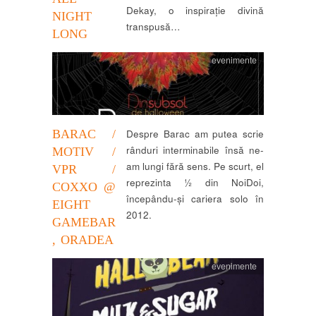
Dekay, o inspirație divină
NIGHT
transpusă…
LONG
evenimente
BARAC /
Despre Barac am putea scrie
rânduri interminabile însă ne-
MOTIV /
am lungi fără sens. Pe scurt, el
VPR /
reprezinta ½ din NoiDoi,
COXXO @
începându-și cariera solo în
EIGHT
2012.
GAMEBAR
, ORADEA
evenimente