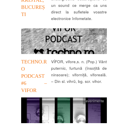
un sound ce merge ca uns
BUCUREȘ
direct la sufletele voastre
TI
electronice înfometate.
podcast
TECHNO.R
VÍFOR, vifore,s. n. (Pop.) Vânt
puternic, furtună (însoțită de
O
ninsoare); viforniță, viforeală.
PODCAST
– Din sl. vihrŭ, bg. scr. vihor.
#6 –
VIFOR
evenimente