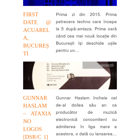
FIRST
Prima zi din 2015. Prima
petrecere techno care începe
DATE @
la 5 după-amiaza. Prima oară
ACUAREL
când cea mai nouă locație din
A,
București își deschide ușile
BUCUREȘ
pentru un…
TI
muzica
,
recenzii
GUNNAR
Gunnar Haslam încheie cel
de-al doilea său an ca
HASLAM
producător de muzică
– ATAXIA
electronică concomitent cu
NO
admiterea în liga mare a
LOGOS
acestora, o dată cu lansarea…
[DSR/C 1]