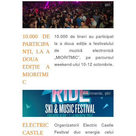
știri
10.000 DE
10.000 de tineri au participat
la a doua ediție a festivalului
PARTICIPA
de muzică electronică
NȚI, LA A
„MIORITMIC”, pe parcursul
DOUA
weekend-ului 10-12 octombrie.
EDIȚIE A
MIORITMI
C
evenimente
,
știri
ELECTRIC
Organizatorii Electric Castle
Festival duc energia celui
CASTLE