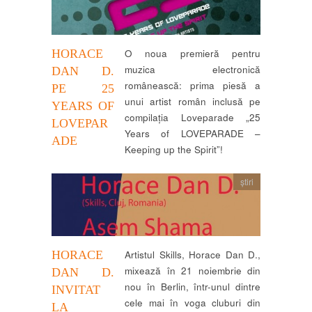
HORACE
O noua premieră pentru
muzica electronică
DAN D.
românească: prima piesă a
PE 25
unui artist român inclusă pe
YEARS OF
compilația Loveparade „25
LOVEPAR
Years of LOVEPARADE –
ADE
Keeping up the Spirit”!
știri
HORACE
Artistul Skills, Horace Dan D.,
mixează în 21 noiembrie din
DAN D.
nou în Berlin, într-unul dintre
INVITAT
cele mai în voga cluburi din
LA