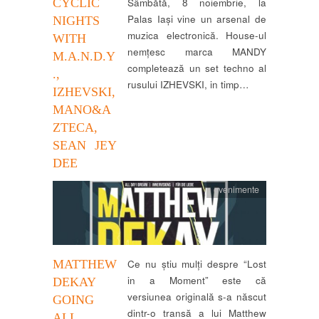
CYCLIC
Sâmbătă, 8 noiembrie, la
Palas Iași vine un arsenal de
NIGHTS
muzica electronică. House-ul
WITH
nemțesc marca MANDY
M.A.N.D.Y
completează un set techno al
.,
rusului IZHEVSKI, in timp…
IZHEVSKI,
MANO&A
ZTECA,
SEAN JEY
DEE
evenimente
MATTHEW
Ce nu știu mulți despre “Lost
in a Moment” este că
DEKAY
versiunea originală s-a născut
GOING
dintr-o transă a lui Matthew
ALL