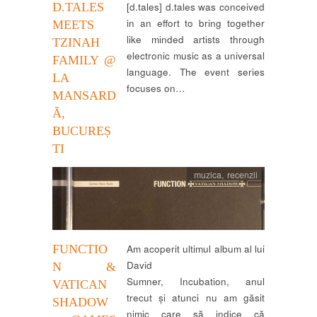
D.TALES
[d.tales] d.tales was conceived
in an effort to bring together
MEETS
like minded artists through
TZINAH
electronic music as a universal
FAMILY @
language. The event series
LA
focuses on…
MANSARD
Ă,
BUCUREȘ
TI
muzica
,
recenzii
FUNCTIO
Am acoperit ultimul album al lui
David
N &
Sumner, Incubation, anul
VATICAN
trecut și atunci nu am găsit
SHADOW
nimic care să indice că