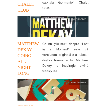
capitala Germaniei: Chalet
CHALET
Club.
CLUB
evenimente
MATTHEW
Ce nu știu mulți despre “Lost
in a Moment” este că
DEKAY
versiunea originală s-a născut
GOING
dintr-o transă a lui Matthew
ALL
Dekay, o inspirație divină
NIGHT
transpusă…
LONG
evenimente