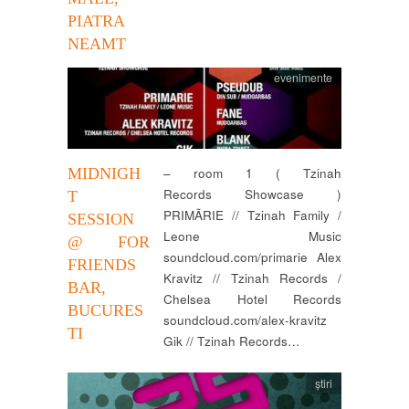
PIATRA
NEAMT
evenimente
MIDNIGH
– room 1 ( Tzinah
Records Showcase )
T
PRIMÃRIE // Tzinah Family /
SESSION
Leone Music
@ FOR
soundcloud.com/primarie Alex
FRIENDS
Kravitz // Tzinah Records /
BAR,
Chelsea Hotel Records
BUCURES
soundcloud.com/alex-kravitz
TI
Gik // Tzinah Records…
știri