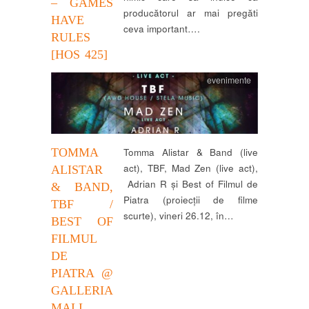
– GAMES
producătorul ar mai pregăti
HAVE
ceva important….
RULES
[HOS 425]
evenimente
TOMMA
Tomma Alistar & Band (live
act), TBF, Mad Zen (live act),
ALISTAR
Adrian R și Best of Filmul de
& BAND,
Piatra (proiecții de filme
TBF /
scurte), vineri 26.12, în…
BEST OF
FILMUL
DE
PIATRA @
GALLERIA
MALL,