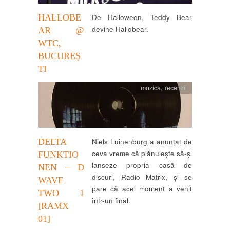
HALLOBE
De Halloween, Teddy Bear
devine Hallobear.
AR @
WTC,
BUCUREȘ
TI
muzica
,
recenzii
DELTA
Niels Luinenburg a anunțat de
ceva vreme că plănuiește să-și
FUNKTIO
lanseze propria casă de
NEN – D
discuri, Radio Matrix, și se
WAVE
pare că acel moment a venit
TWO 1
într-un final.
[RAMX
01]