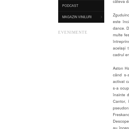
câteva d
PODCAST
Zguduind
MAGAZIN VINILURI
este înc
dance. De
EVENIMENTE
multe fe
întrepri
același 
cadrul e
Aston Ha
când s-a
activat 
s-a ocup
înainte 
Cantor, 
pseudon
Freskanov
Descoper
au încep