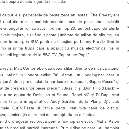
ate despre aceste legende muzicale:
 cluburile și petrecerile de peste zece ani astăzi, The Freestylers
ă unul dintre cele mai interesante nume de pe scena muzicală
-a lungul anilor au avut hit-uri în Top 20, au fost capul de afiș la
stivale majore, au vândut peste jumătate de milion de albume, au
ns un turneu prin SUA pentru a-l susține pe Lenny Kravitz fiind în
timp și prima trupa care a apărut cu muzica electronica live în
misiunii legendare de la BBC TV „Top of the Pops”.
rvey și Matt Cantor abordau două stiluri diferite de muzică atunci
u întâlnit în Londra anilor ’90. Aston, un uber-inginer care a
ca jumătate a proiectului de hardcore breakbeat „Blapps Posse” și
at de crearea unor piese precum „Buss`it” și „Don`t Hold Back” –
de a se apuca de Definition of Sound, Rebel MC și Dj Rap. Matt
între timp, a înregistrat cu Andy Gardner de la Plump Dj`s sub
imele Cut`N`Paste și Strike pentru renumita casă de discuri
a, combinația dintre cei doi anunțăndu-se a fi letala.
ind o dragoste reciprocă pentru hip-hop și electro, Mat si Aston
ut să producă muzică împreună. Primul disc pe care l-au samplat