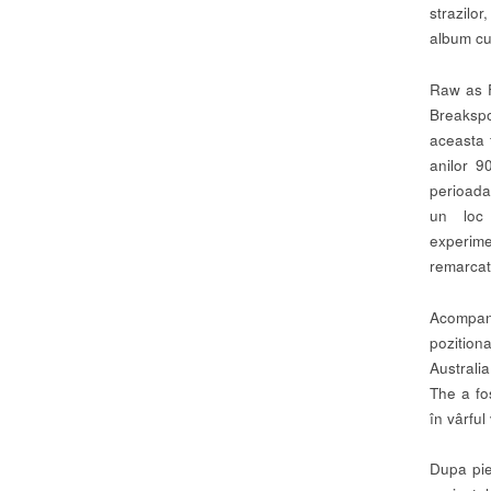
strazilo
album cu
Raw as F
Breakspo
aceasta 
anilor 9
perioada
un loc 
experime
remarcat
Acompani
pozitiona
Australia
The a fo
în vârful
Dupa pie