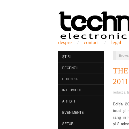
despre
contact
legal
Brows
ȘTIRI
RECENZII
THE
EDITORIALE
2011
INTERVIURI
redactia t
ARTIȘTI
Ediția 2
beat și 
EVENIMENTE
rang în 
și 2 mix
SETURI