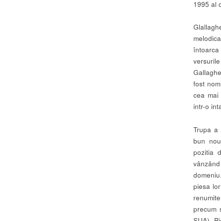
1995 al 
Glallagh
melodica
întoarca
versuril
Gallaghe
fost nomi
cea mai 
intr-o in
Trupa a 
bun nou
pozitia
vânzând 
domeniu.
piesa lor
renumit
precum s
SUA). Pi