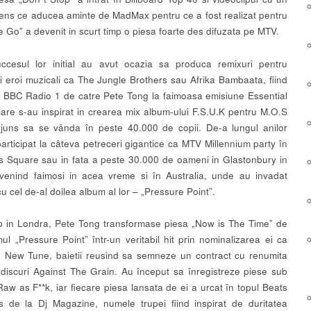
ens ce aducea aminte de MadMax pentru ce a fost realizat pentru
 Go” a devenit in scurt timp o piesa foarte des difuzata pe MTV.
ccesul lor initial au avut ocazia sa produca remixuri pentru
i eroi muzicali ca The Jungle Brothers sau Afrika Bambaata, fiind
 la BBC Radio 1 de catre Pete Tong la faimoasa emisiune Essential
care s-au inspirat in crearea mix album-ului F.S.U.K pentru M.O.S
juns sa se vânda în peste 40.000 de copii. De-a lungul anilor
participat la câteva petreceri gigantice ca MTV Millennium party în
 Square sau in fata a peste 30.000 de oameni in Glastonbury in
enind faimosi in acea vreme si în Australia, unde au invadat
cu cel de-al doilea album al lor – „Pressure Point”.
mp in Londra, Pete Tong transformase piesa „Now is The Time” de
ul „Pressure Point” într-un veritabil hit prin nominalizarea ei ca
l New Tune, baietii reusind sa semneze un contract cu renumita
discuri Against The Grain. Au început sa înregistreze piese sub
aw as F**k, iar fiecare piesa lansata de ei a urcat în topul Beats
 de la Dj Magazine, numele trupei fiind inspirat de duritatea