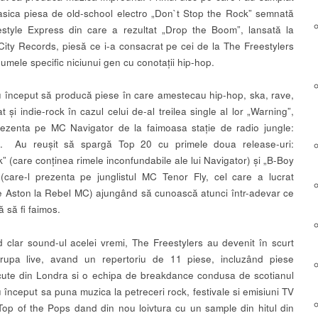
lasica piesa de old-school electro „Don`t Stop the Rock” semnată
tyle Express din care a rezultat „Drop the Boom”, lansată la
City Records, piesă ce i-a consacrat pe cei de la The Freestylers
numele specific niciunui gen cu conotații hip-hop.
au început să producă piese în care amestecau hip-hop, ska, rave,
 și indie-rock în cazul celui de-al treilea single al lor „Warning”,
rezenta pe MC Navigator de la faimoasa stație de radio jungle:
. Au reușit să spargă Top 20 cu primele doua release-uri:
” (care conținea rimele inconfundabile ale lui Navigator) și „B-Boy
(care-l prezenta pe junglistul MC Tenor Fly, cel care a lucrat
de Aston la Rebel MC) ajungând să cunoască atunci într-adevar ce
 să fi faimos.
 clar sound-ul acelei vremi, The Freestylers au devenit în scurt
trupa live, avand un repertoriu de 11 piese, incluzând piese
ute din Londra si o echipa de breakdance condusa de scotianul
 început sa puna muzica la petreceri rock, festivale si emisiuni TV
op of the Pops dand din nou loivtura cu un sample din hitul din