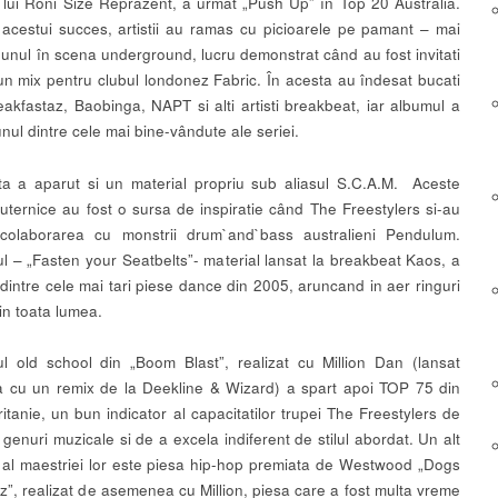
l lui Roni Size Reprazent, a urmat „Push Up” în Top 20 Australia.
 acestui succes, artistii au ramas cu picioarele pe pamant – mai
 unul în scena underground, lucru demonstrat când au fost invitati
un mix pentru clubul londonez Fabric. În acesta au îndesat bucati
eakfastaz, Baobinga, NAPT si alti artisti breakbeat, iar albumul a
nul dintre cele mai bine-vândute ale seriei.
a a aparut si un material propriu sub aliasul S.C.A.M. Aceste
uternice au fost o sursa de inspiratie când The Freestylers si-au
 colaborarea cu monstrii drum`and`bass australieni Pendulum.
ul – „Fasten your Seatbelts”- material lansat la breakbeat Kaos, a
 dintre cele mai tari piese dance din 2005, aruncand in aer ringuri
in toata lumea.
l old school din „Boom Blast”, realizat cu Million Dan (lansat
 cu un remix de la Deekline & Wizard) a spart apoi TOP 75 din
itanie, un bun indicator al capacitatilor trupei The Freestylers de
genuri muzicale si de a excela indiferent de stilul abordat. Un alt
al maestriei lor este piesa hip-hop premiata de Westwood „Dogs
z”, realizat de asemenea cu Million, piesa care a fost multa vreme