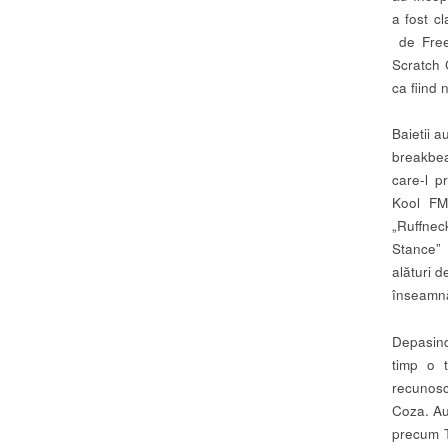
a fost c
de Frees
Scratch 
ca fiind 
Baietii 
breakbeat
care-l p
Kool FM
„Ruffneck
Stance” 
alături 
înseamnă
Depasind
timp o 
recunosc
Coza. Au
precum T