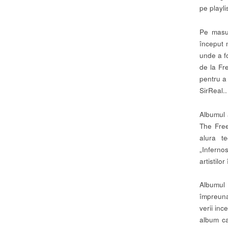
pe playli
Pe masu
început 
unde a fo
de la Fr
pentru a 
SirReal..
Albumul 
The Free
alura t
„Inferno
artistilo
Albumul
împreuna
verii inc
album ca