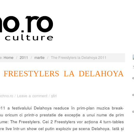
e:
Home
/
2011
/
martie
/
The Freestylers la Delahoya 2011
 FREESTYLERS LA DELAHOYA
echno.ro
/
Leave a comment
/
știri
011 a festivalului Delahoya readuce în prim-plan muzica break-
nu oricum ci printr-o prestatie de excepție a unui nume de prim
lume: The Freestylers. Cei 2 Freestylers vor acționa 4 turn-tables
ere live într-un show cel putin exploziv pe scena Delahoya. Iată și