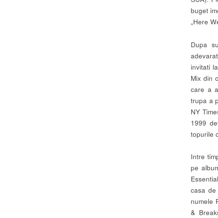
buget im
„Here We
Dupa su
adevarat
invitati
Mix din 
care a a
trupa a 
NY Times
1999 dev
topurile 
Intre ti
pe album
Essentia
casa de 
numele R
& Breaks