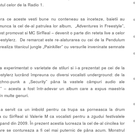
stul celor de la Radio 1.
ra ce aceste vesti bune nu conteneau sa inceteze, baietii au
munca la cel de-al patrulea lor album, „Adventures in Freestyle”,
st promovat si MC SirReal – devenit o parte din reteta live a celor
eestylerz. De remarcat este re-alaturarea cu cei de la Pendulum
realiza titanicul jungle „Painkiller” cu versurile inveninate semnate
a experimentat o varietate de stiluri si i-a prezentat pe cei de la
stylerz lucrând împreuna cu diversi vocalisti underground: de la
echno-punk a „Security” pâna la vastele câmpuri audio ale
s” – acesta a fost într-adevar un album care a expus maestria
r în multe genuri.
 a servit ca un imbold pentru ca trupa sa porneasca la drum
 cu SirReal si Valerie M ca vocalisti pentru a zgudui festivalele
epand din 2009. În prezent acestia lucreaza la cel de-al cincilea lor
re se contureaza a fi cel mai puternic de pâna acum. Monstrul