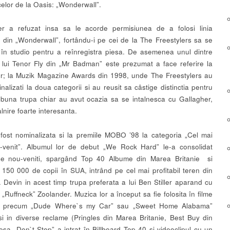
celor de la Oasis: „Wonderwall”.
er a refuzat insa sa le acorde permisiunea de a folosi linia
 din „Wonderwall”, fortându-i pe cei de la The Freestylers sa se
 în studio pentru a reînregistra piesa. De asemenea unul dintre
e lui Tenor Fly din „Mr Badman” este prezumat a face referire la
r; la Muzik Magazine Awards din 1998, unde The Freestylers au
nalizati la doua categorii si au reusit sa câstige distinctia pentru
buna trupa chiar au avut ocazia sa se intalnesca cu Gallagher,
talnire foarte interesanta.
fost nominalizata si la premiile MOBO ’98 la categoria „Cel mai
-venit”. Albumul lor de debut „We Rock Hard” le-a consolidat
 de nou-veniti, spargând Top 40 Albume din Marea Britanie si
150 000 de copii în SUA, intrând pe cel mai profitabil teren din
 Devin in acest timp trupa preferata a lui Ben Stiller aparand cu
 „Ruffneck” Zoolander. Muzica lor a început sa fie folosita în filme
e precum „Dude Where`s my Car” sau „Sweet Home Alabama”
i in diverse reclame (Pringles din Marea Britanie, Best Buy din
esa „Don`t Stop” a intrat în Billboard Top 40 si videoclipul cu un