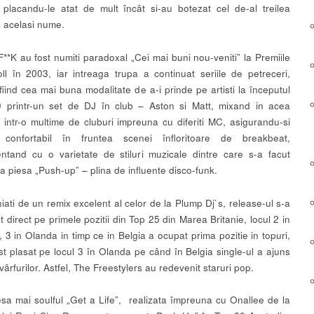
r, placandu-le atat de mult încât si-au botezat cel de-al treilea
 acelasi nume.
**K au fost numiti paradoxal „Cei mai buni nou-veniti” la Premiile
ll în 2003, iar intreaga trupa a continuat seriile de petreceri,
fiind cea mai buna modalitate de a-i prinde pe artisti la începutul
0 printr-un set de DJ în club – Aston si Matt, mixand in acea
 intr-o multime de cluburi impreuna cu diferiti MC, asigurandu-si
confortabil în fruntea scenei înfloritoare de breakbeat,
ntand cu o varietate de stiluri muzicale dintre care s-a facut
a piesa „Push-up” – plina de influente disco-funk.
ati de un remix excelent al celor de la Plump Dj`s, release-ul s-a
t direct pe primele pozitii din Top 25 din Marea Britanie, locul 2 in
, 3 in Olanda in timp ce in Belgia a ocupat prima pozitie in topuri,
st plasat pe locul 3 în Olanda pe când în Belgia single-ul a ajuns
 vârfurilor. Astfel, The Freestylers au redevenit staruri pop.
sa mai soulful „Get a Life”, realizata împreuna cu Onallee de la