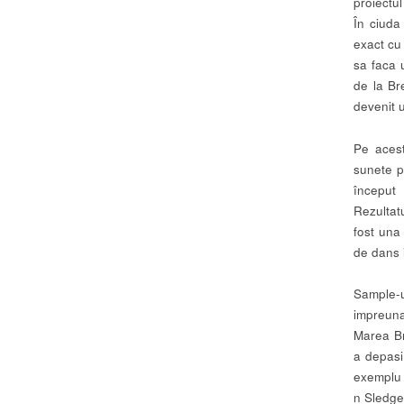
proiectu
În ciuda
exact cu
sa faca 
de la Br
devenit u
Pe acest
sunete p
început
Rezultat
fost una
de dans 
Sample-u
impreuna
Marea Br
a depasi 
exemplu 
n Sledge