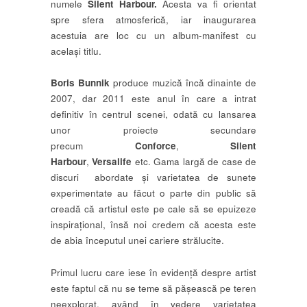
numele
Silent Harbour.
Acesta va fi orientat
spre sfera atmosferică, iar inaugurarea
acestuia are loc cu un album-manifest cu
același titlu.
Boris Bunnik
produce muzică încă dinainte de
2007, dar 2011 este anul în care a intrat
definitiv în centrul scenei, odată cu lansarea
unor proiecte secundare
precum
Conforce
,
Silent
Harbour
,
Versalife
etc. Gama largă de case de
discuri abordate și varietatea de sunete
experimentate au făcut o parte din public să
creadă că artistul este pe cale să se epuizeze
inspirațional, însă noi credem că acesta este
de abia începutul unei cariere strălucite.
Primul lucru care iese în evidență despre artist
este faptul că nu se teme să pășească pe teren
neexplorat, având în vedere varietatea