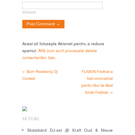
Website
Acest sit folosește Akismet pentru a reduce
spamul.
Află cum sunt procesate datele
comentariilor tale
.
← Burn Residency Dj
FUSION Festival a
Contest
fost nominalizat
pentru titlul de Best
Small Festival →
SETURI
Skatebård DJ-set @ Kraft Oud & Nieuw