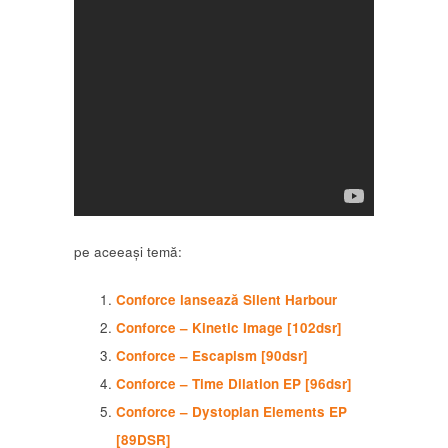
pe aceeași temă:
Conforce lansează Silent Harbour
Conforce – Kinetic Image [102dsr]
Conforce – Escapism [90dsr]
Conforce – Time Dilation EP [96dsr]
Conforce – Dystopian Elements EP
[89DSR]