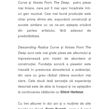
Curve
și
Voices From The Deep,
patru piese
mai liniare, care pot fi mai ușor încadrate într-
un gen muzical. Cea mai bună producție este
chiar prima dintre ele, expunând construcții și
sunete similare cu ce ne-am aștepta oricând
din partea artistului, fără adaosul de
predictibilitate.
Descending Radius Curve
și
Voices From The
Deep
sunt cele mai grele piese ale albumului și
impresionează prin modul de abordare al
constrcuției. Fundația sonoră a pieselor este
înecată în presiunea atmosferică a ambianței,
din care cu greu răzbat câteva acorduri mai
clare. Cele două lasă senzația că experiența
descrisă este de abia la început și ne așteptăm
la continuarea călătoriei cu
Silent Harbour.
Cu trei albume în doi ani și o mulțime de alte
lansări pe lângă,
Boris Bunnik
pare a fi omul