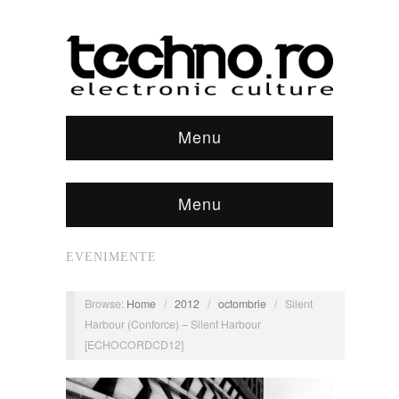
Menu
Menu
EVENIMENTE
Browse:
Home
/
2012
/
octombrie
/
Silent
Harbour (Conforce) – Silent Harbour
[ECHOCORDCD12]