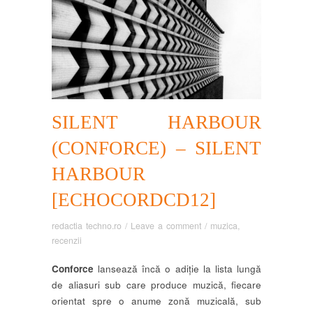
SILENT HARBOUR
(CONFORCE) – SILENT
HARBOUR
[ECHOCORDCD12]
redactia techno.ro
/
Leave a comment
/
muzica
,
recenzii
Conforce
lansează încă o adiție la lista lungă
de aliasuri sub care produce muzică, fiecare
orientat spre o anume zonă muzicală, sub