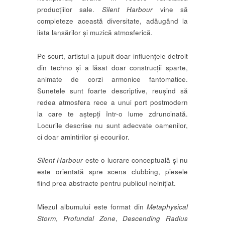
producțiilor sale.
Silent Harbour
vine să
completeze această diversitate, adăugând la
lista lansărilor și muzică atmosferică.
Pe scurt, artistul a jupuit doar influențele detroit
din techno și a lăsat doar construcții sparte,
animate de corzi armonice fantomatice.
Sunetele sunt foarte descriptive, reușind să
redea atmosfera rece a unui port postmodern
la care te aștepți într-o lume zdruncinată.
Locurile descrise nu sunt adecvate oamenilor,
ci doar amintirilor și ecourilor.
Silent Harbour
este o lucrare conceptuală și nu
este orientată spre scena clubbing, piesele
fiind prea abstracte pentru publicul neinițiat.
Miezul albumului este format din
Metaphysical
Storm
,
Profundal Zone
,
Descending Radius