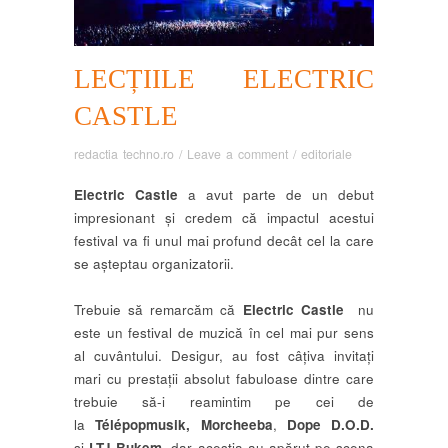
LECȚIILE ELECTRIC
CASTLE
redactia techno.ro
/
Leave a comment
/
editoriale
Electric Castle
a avut parte de un debut
impresionant și credem că impactul acestui
festival va fi unul mai profund decât cel la care
se așteptau organizatorii.
Trebuie să remarcăm că
Electric Castle
nu
este un festival de muzică în cel mai pur sens
al cuvântului. Desigur, au fost câțiva invitați
mari cu prestații absolut fabuloase dintre care
trebuie să-i reamintim pe cei de
la
Télépopmusik, Morcheeba
,
Dope D.O.D.
și
LTJ Bukem,
dar aceștia au apărut pe scena