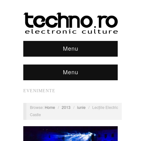
Menu
Menu
EVENIMENTE
Browse:
Home
/
2013
/
iunie
/
Lecțiile Electric
Castle