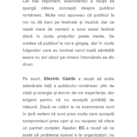
Cel mai important, evenimentul a reușit să
spargă câteva concepții despre publicul
românesc. Multe voci spuneau că publicul la
noi nu dă bani pe festivale și muzică, dar ce
masă mare de oameni a scos acest festival
afară în ciuda prețurilor peste medie. Se
credea că publicul la noi e gingaș, dar în ciuda
fulgerelor care au luminat cerul toată sâmbătă
seara nu am văzut pe nimeni întorcându-se din
drum.
Pe scurt,
Electric Castle
a reușit să arate
adevărata față a publicului românesc: plin de
viață și energie și dornic de noi experiențe, dar
exigent pentru că nu acceptă jumătăți de
măsură. Dacă ne uităm la ce evenimente sunt
în țară vedem că sunt prea multe care acceptă
compromisuri prea ușor și nu reușesc să ofere
un pachet complet. Așadar,
EC
a reușit să ne
arate că problema scenei e la organizatori, nu