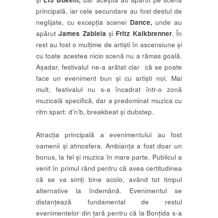
principală, iar cele secundare au fost destul de
neglijate, cu excepția scenei
Dance,
unde au
apărut
James Zabiela
și
Fritz Kalkbrenner
. În
rest au fost o mulțime de artiști în ascensiune și
cu toate acestea nicio scenă nu a rămas goală.
Așadar, festivalul ne-a arătat clar că se poate
face un eveniment bun și cu artiști noi. Mai
mult, festivalul nu s-a încadrat într-o zonă
muzicală specifică, dar a predominat muzica cu
ritm spart: d’n’b, breakbeat și dubstep.
Atracția principală a evenimentului au fost
oamenii și atmosfera. Ambianța a fost doar un
bonus, la fel și muzica în mare parte. Publicul a
venit în primul rând pentru că avea certitudinea
că se va simți bine acolo, având tot timpul
alternative la îndemână. Evenimentul se
distanțează fundamental de restul
evenimentelor din țară pentru că la Bonțida s-a