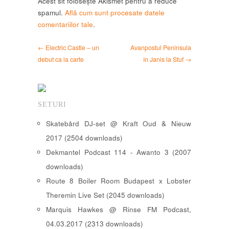
Acest sit folosește Akismet pentru a reduce
spamul.
Află cum sunt procesate datele
comentariilor tale
.
← Electric Castle – un
Avanpostul Peninsula
debut ca la carte
în Janis la Stuf →
SETURI
Skatebård DJ-set @ Kraft Oud & Nieuw
2017 (2504 downloads)
Dekmantel Podcast 114 - Awanto 3 (2007
downloads)
Route 8 Boiler Room Budapest x Lobster
Theremin Live Set (2045 downloads)
Marquis Hawkes @ Rinse FM Podcast,
04.03.2017 (2313 downloads)