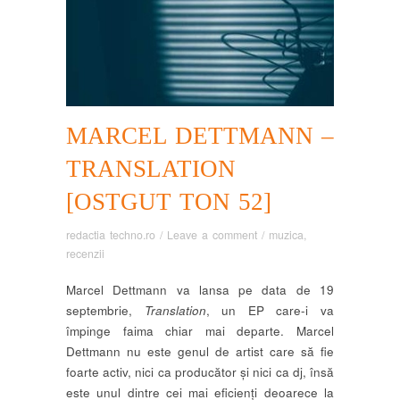
MARCEL DETTMANN –
TRANSLATION
[OSTGUT TON 52]
redactia techno.ro
/
Leave a comment
/
muzica
,
recenzii
Marcel Dettmann va lansa pe data de 19
septembrie,
Translation
, un EP care-i va
împinge faima chiar mai departe. Marcel
Dettmann nu este genul de artist care să fie
foarte activ, nici ca producător și nici ca dj, însă
este unul dintre cei mai eficienți deoarece la