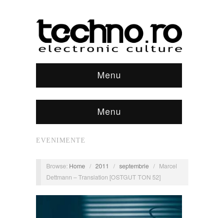
Menu
Menu
EVENIMENTE
Browse:
Home
/
2011
/
septembrie
/
Marcel
Dettmann – Translation [OSTGUT TON 52]