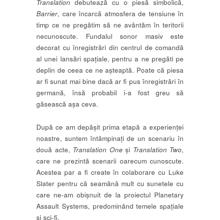
Translation
debutează cu o piesă simbolică,
Barrier
, care încarcă atmosfera de tensiune în
timp ce ne pregătim să ne avântăm în teritorii
necunoscute. Fundalul sonor masiv este
decorat cu înregistrări din centrul de comandă
al unei lansări spațiale, pentru a ne pregăti pe
deplin de ceea ce ne așteaptă. Poate că piesa
ar fi sunat mai bine dacă ar fi pus înregistrări în
germană, însă probabil i-a fost greu să
găsească așa ceva.
După ce am depășit prima etapă a experienței
noastre, suntem întâmpinați de un scenariu în
două acte,
Translation One
și
Translation Two
,
care ne prezintă scenarii oarecum cunoscute.
Acestea par a fi create în colaborare cu Luke
Slater pentru că seamănă mult cu sunetele cu
care ne-am obișnuit de la proiectul Planetary
Assault Systems, predominând temele spațiale
și sci-fi.