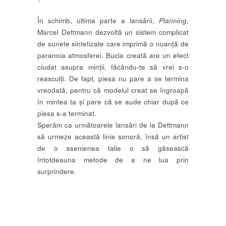
În schimb, ultima parte a lansării,
Planning,
Marcel Dettmann dezvoltă un sistem complicat
de sunete sintetizate care imprimă o nuanță de
paranoia atmosferei. Bucla creată are un efect
ciudat asupra minții, făcându-te să vrei s-o
reasculți. De fapt, piesa nu pare a se termina
vreodată, pentru că modelul creat se îngroapă
în mintea ta și pare că se aude chiar după ce
piesa s-a terminat.
Sperăm ca următoarele lansări de la Dettmann
să urmeze această linie sonoră, însă un artist
de o asemenea talie o să găsească
întotdeauna metode de a ne lua prin
surprindere.