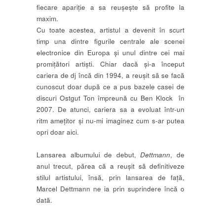
fiecare apariție a sa reușește să profite la
maxim.
Cu toate acestea, artistul a devenit în scurt
timp una dintre figurile centrale ale scenei
electronice din Europa și unul dintre cei mai
promițători artiști. Chiar dacă și-a început
cariera de dj încă din 1994, a reușit să se facă
cunoscut doar după ce a pus bazele casei de
discuri Ostgut Ton împreună cu Ben Klock în
2007. De atunci, cariera sa a evoluat într-un
ritm amețitor și nu-mi imaginez cum s-ar putea
opri doar aici.
Lansarea albumului de debut,
Dettmann
, de
anul trecut, părea că a reușit să definitiveze
stilul artistului, însă, prin lansarea de față,
Marcel Dettmann ne ia prin suprindere încă o
dată.