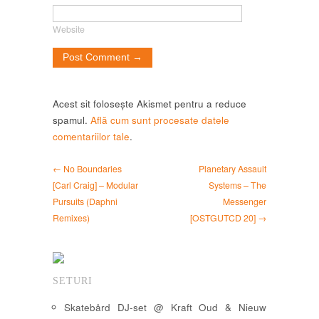
Website
Acest sit folosește Akismet pentru a reduce
spamul.
Află cum sunt procesate datele
comentariilor tale
.
← No Boundaries
Planetary Assault
[Carl Craig] – Modular
Systems – The
Pursuits (Daphni
Messenger
Remixes)
[OSTGUTCD 20] →
SETURI
Skatebård DJ-set @ Kraft Oud & Nieuw